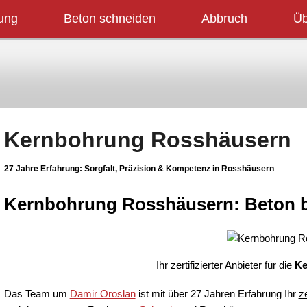
ung
Beton schneiden
Abbruch
Üb
A)
Medien
FAQ (Häufige Fragen)
Anfrage
Kernbohrung Rosshäusern
27 Jahre Erfahrung:
Sorgfalt,
Präzision & Kompetenz in Rosshäusern
Kernbohrung Rosshäusern: Beton 
Ihr zertifizierter Anbieter für die
Ke
Das Team um
Damir Oroslan
ist mit über 27 Jahren Erfahrung Ihr
ze