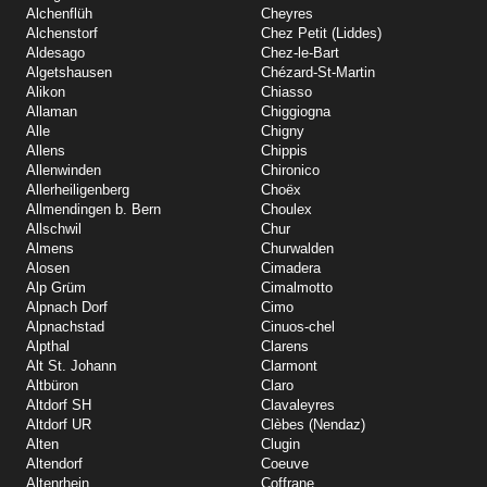
Alchenflüh
Cheyres
Alchenstorf
Chez Petit (Liddes)
Aldesago
Chez-le-Bart
Algetshausen
Chézard-St-Martin
Alikon
Chiasso
Allaman
Chiggiogna
Alle
Chigny
Allens
Chippis
Allenwinden
Chironico
Allerheiligenberg
Choëx
Allmendingen b. Bern
Choulex
Allschwil
Chur
Almens
Churwalden
Alosen
Cimadera
Alp Grüm
Cimalmotto
Alpnach Dorf
Cimo
Alpnachstad
Cinuos-chel
Alpthal
Clarens
Alt St. Johann
Clarmont
Altbüron
Claro
Altdorf SH
Clavaleyres
Altdorf UR
Clèbes (Nendaz)
Alten
Clugin
Altendorf
Coeuve
Altenrhein
Coffrane