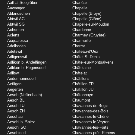
Aathal-Seegräben
Chanéaz
Aawangen
Chapella
Abländschen
Chapelle (Broye)
Abtwil AG
Chapelle (Glâne)
Abtwil SG
Chapelle-sur-Moudon
Achseten
Chardonne
Aclens
Charmey (Gruyère)
Acquarossa
Charmoille
Adelboden
Charrat
Adetswil
Château-d’Oex
Adligenswil
Châtel-St-Denis
Adlikon b. Andelfingen
Châtel-sur-Montsalvens
Adlikon b. Regensdorf
Châtelaine
Adliswil
Châtelat
Aedermannsdorf
Châtillens
Aefligen
Châtillon FR
Aegerten
Châtillon JU
Aesch (Neftenbach)
Châtonnaye
Aesch BL
Chaumont
Aesch LU
Chavannes-de-Bogis
Aesch ZH
Chavannes-des-Bois
Aeschau
Chavannes-le-Chêne
Aeschi b. Spiez
Chavannes-le-Veyron
Aeschi SO
Chavannes-les-Forts
Aeschiried
Chavannes-près-Renens