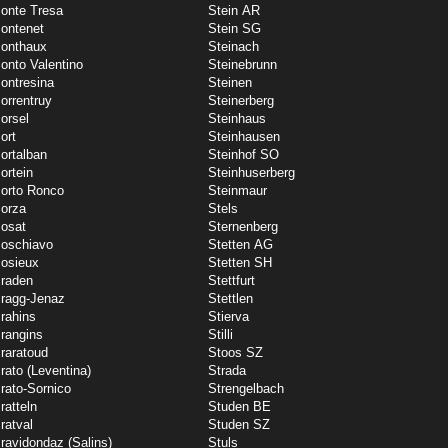
onte Tresa
Stein AR
ontenet
Stein SG
onthaux
Steinach
onto Valentino
Steinebrunn
ontresina
Steinen
orrentruy
Steinerberg
orsel
Steinhaus
ort
Steinhausen
ortalban
Steinhof SO
ortein
Steinhuserberg
orto Ronco
Steinmaur
orza
Stels
osat
Sternenberg
oschiavo
Stetten AG
osieux
Stetten SH
raden
Stettfurt
ragg-Jenaz
Stettlen
rahins
Stierva
rangins
Stilli
raratoud
Stoos SZ
rato (Leventina)
Strada
rato-Sornico
Strengelbach
ratteln
Studen BE
ratval
Studen SZ
ravidondaz (Salins)
Stuls