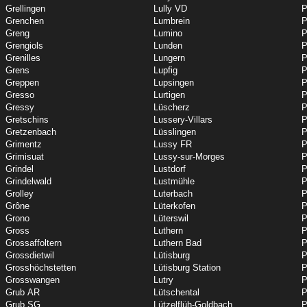
Grellingen
Lully VD
P
Grenchen
Lumbrein
P
Greng
Lumino
P
Grengiols
Lunden
P
Grenilles
Lungern
P
Grens
Lupfig
P
Greppen
Lupsingen
P
Gresso
Lurtigen
P
Gressy
Lüscherz
P
Gretschins
Lussery-Villars
P
Gretzenbach
Lüsslingen
P
Grimentz
Lussy FR
P
Grimisuat
Lussy-sur-Morges
P
Grindel
Lustdorf
P
Grindelwald
Lustmühle
P
Grolley
Luterbach
P
Grône
Lüterkofen
P
Grono
Lüterswil
P
Gross
Luthern
P
Grossaffoltern
Luthern Bad
P
Grossdietwil
Lütisburg
P
Grosshöchstetten
Lütisburg Station
P
Grosswangen
Lutry
P
Grub AR
Lütschental
P
Grub SG
Lützelflüh-Goldbach
P