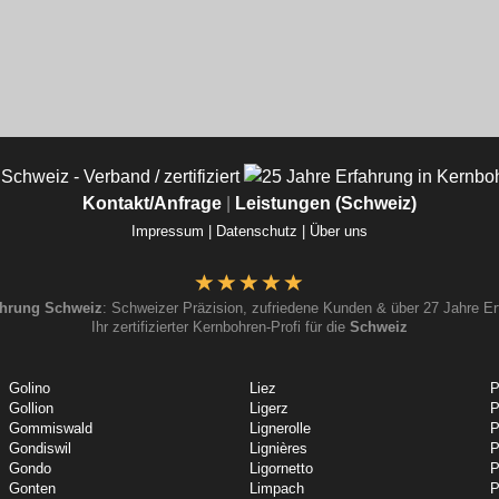
Kontakt/Anfrage
|
Leistungen (Schweiz)
Impressum |
Datenschutz |
Über uns
hrung Schweiz
: Schweizer Präzision, zufriedene Kunden & über 27 Jahre Er
Ihr zertifizierter Kernbohren-Profi für die
Schweiz
Golino
Liez
P
Gollion
Ligerz
P
Gommiswald
Lignerolle
P
Gondiswil
Lignières
P
Gondo
Ligornetto
P
Gonten
Limpach
P