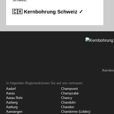
🇨🇭 Kernbohrung Schweiz ✓
Kernbo
In folgenden Regionenkönnen Sie auf uns vertrauen:
Aadorf
Champvent
Aarau
Champzabé
Aarau Rohr
Chancy
Aarberg
Chandolin
Aarburg
Chandon
Aarwangen
Chandonne (Liddes)