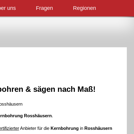
er uns
Fragen
Regionen
🇨🇭 Über uns
Partner
News
bohren & sägen nach Maß!
rnbohrung Rosshäusern
.
rtifizierter
Anbieter für die
Kernbohrung
in
Rosshäusern