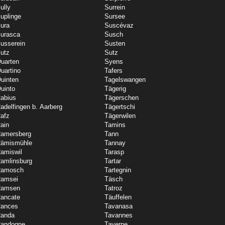
ully
Surrein
uplinge
Sursee
ura
Suscévaz
urasca
Susch
usserein
Susten
utz
Sutz
uarten
Syens
uartino
Tafers
uinten
Tagelswangen
uinto
Tägerig
abius
Tägerschen
adelfingen b. Aarberg
Tägertschi
afz
Tägerwilen
ain
Tamins
amersberg
Tann
ämismühle
Tannay
amiswil
Tarasp
amlinsburg
Tartar
amosch
Tartegnin
amsei
Täsch
amsen
Tatroz
ancate
Täuffelen
ances
Tavanasa
anda
Tavannes
andogne
Taverne