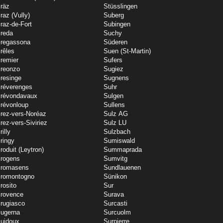
räz
Stüsslingen
raz (Vully)
Suberg
raz-de-Fort
Subingen
reda
Suchy
regassona
Süderen
rêles
Suen (St-Martin)
remier
Sufers
reonzo
Sugiez
resinge
Sugnens
réverenges
Suhr
révondavaux
Sulgen
révonloup
Sullens
rez-vers-Noréaz
Sulz AG
rez-vers-Siviriez
Sulz LU
rilly
Sulzbach
ringy
Sumiswald
roduit (Leytron)
Summaprada
rogens
Sumvitg
romasens
Sundlauenen
romontogno
Sünikon
rosito
Sur
rovence
Surava
rugiasco
Surcasti
ugerna
Surcuolm
uidoux
Surpierre