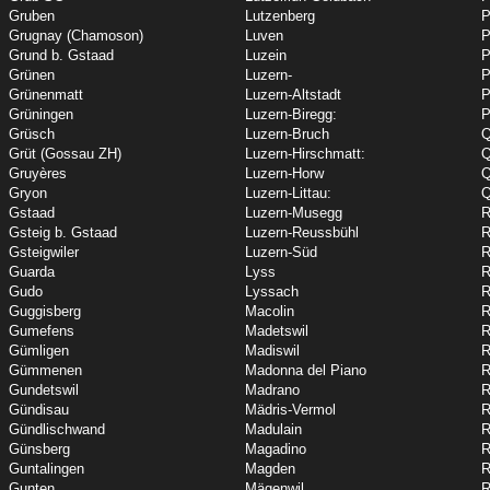
Gruben
Lutzenberg
P
Grugnay (Chamoson)
Luven
P
Grund b. Gstaad
Luzein
P
Grünen
Luzern-
P
Grünenmatt
Luzern-Altstadt
P
Grüningen
Luzern-Biregg:
P
Grüsch
Luzern-Bruch
Q
Grüt (Gossau ZH)
Luzern-Hirschmatt:
Q
Gruyères
Luzern-Horw
Q
Gryon
Luzern-Littau:
Q
Gstaad
Luzern-Musegg
R
Gsteig b. Gstaad
Luzern-Reussbühl
R
Gsteigwiler
Luzern-Süd
R
Guarda
Lyss
R
Gudo
Lyssach
R
Guggisberg
Macolin
R
Gumefens
Madetswil
R
Gümligen
Madiswil
R
Gümmenen
Madonna del Piano
R
Gundetswil
Madrano
R
Gündisau
Mädris-Vermol
R
Gündlischwand
Madulain
R
Günsberg
Magadino
R
Guntalingen
Magden
R
Gunten
Mägenwil
R