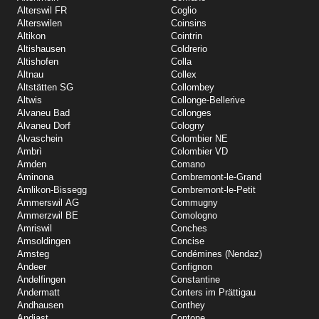
Alterswil FR
Coglio
Alterswilen
Coinsins
Altikon
Cointrin
Altishausen
Coldrerio
Altishofen
Colla
Altnau
Collex
Altstätten SG
Collombey
Altwis
Collonge-Bellerive
Alvaneu Bad
Collonges
Alvaneu Dorf
Cologny
Alvaschein
Colombier NE
Ambrì
Colombier VD
Amden
Comano
Aminona
Combremont-le-Grand
Amlikon-Bissegg
Combremont-le-Petit
Ammerswil AG
Commugny
Ammerzwil BE
Comologno
Amriswil
Conches
Amsoldingen
Concise
Amsteg
Condémines (Nendaz)
Andeer
Confignon
Andelfingen
Constantine
Andermatt
Conters im Prättigau
Andhausen
Conthey
Andiast
Contone