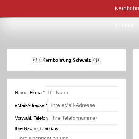
Zum
Kernbohr
Kernbohrung Schweiz
Regionen
Leistungen (K
Inhalt
springen
Kontakt
🇨🇭
Kernbohrung Schweiz
🇨🇭
Name, Firma
*
eMail-Adresse
*
Vorwahl, Telefon
Ihre Nachricht an uns: