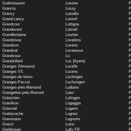
Graltshausen
Losone
P
Grancia
Lossy
P
Grancy
Lostallo
P
Grand-Lancy
Lostorf
P
Grandcour
Lottigna
P
Grandevent
Lotzwil
P
Grandfontaine
Lourtier
P
Grandsivaz
Lovatens
P
Grandson
Lovens
P
Grandval
Loveresse
P
Grandvaux
Lü
P
Grandvillard
Luc (Ayent)
P
Granges (Veveyse)
Lucelle
P
Granges VS
Lucens
P
Granges-de-Vesin
Lüchingen
P
Granges-Paccot
Luchsingen
P
Granges-près-Marnand
Ludiano
P
Grangettes-près-Romont
Lüen
P
Gränichen
Lufingen
P
Gräslikon
Lugaggia
P
Grasswil
Lugano
P
Grattavache
Lugnez
P
Gravesano
Lugnorre
P
Greich
Luins
P
Greifensee
Lully FR
P