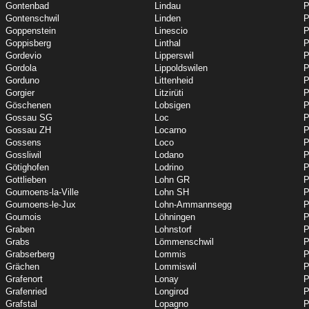
Gontenbad
Lindau
P
Gontenschwil
Linden
P
Goppenstein
Linescio
P
Goppisberg
Linthal
P
Gordevio
Lipperswil
P
Gordola
Lippoldswilen
P
Gorduno
Littenheid
P
Gorgier
Litzirüti
P
Göschenen
Lobsigen
P
Gossau SG
Loc
P
Gossau ZH
Locarno
P
Gossens
Loco
P
Gossliwil
Lodano
P
Götighofen
Lodrino
P
Gottlieben
Lohn GR
P
Goumoens-la-Ville
Lohn SH
P
Goumoens-le-Jux
Lohn-Ammannsegg
P
Goumois
Löhningen
P
Graben
Lohnstorf
P
Grabs
Lömmenschwil
P
Grabserberg
Lommis
Grächen
Lommiswil
P
Grafenort
Lonay
P
Grafenried
Longirod
P
Grafstal
Lopagno
P