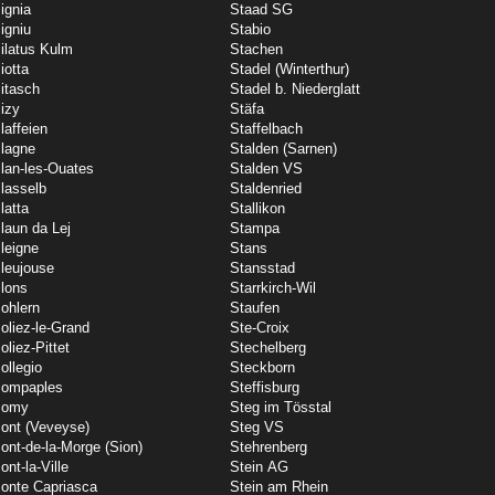
ignia
Staad SG
igniu
Stabio
ilatus Kulm
Stachen
iotta
Stadel (Winterthur)
itasch
Stadel b. Niederglatt
izy
Stäfa
laffeien
Staffelbach
lagne
Stalden (Sarnen)
lan-les-Ouates
Stalden VS
lasselb
Staldenried
latta
Stallikon
laun da Lej
Stampa
leigne
Stans
leujouse
Stansstad
lons
Starrkirch-Wil
ohlern
Staufen
oliez-le-Grand
Ste-Croix
oliez-Pittet
Stechelberg
ollegio
Steckborn
ompaples
Steffisburg
Pomy
Steg im Tösstal
ont (Veveyse)
Steg VS
ont-de-la-Morge (Sion)
Stehrenberg
ont-la-Ville
Stein AG
onte Capriasca
Stein am Rhein