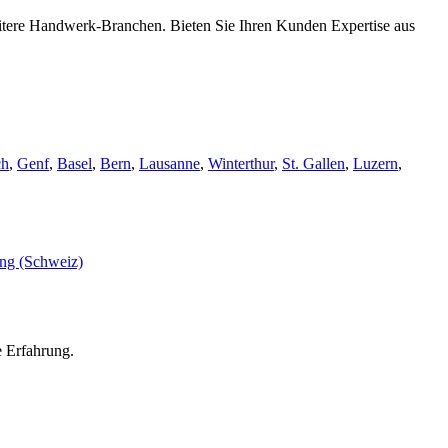
eitere Handwerk-Branchen. Bieten Sie Ihren Kunden Expertise aus
ch
,
Genf
,
Basel
,
Bern
,
Lausanne
,
Winterthur
,
St. Gallen
,
Luzern
,
e Erfahrung.