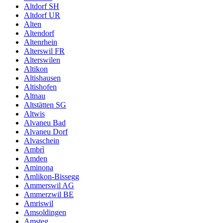
Altdorf SH
Altdorf UR
Alten
Altendorf
Altenrhein
Alterswil FR
Alterswilen
Altikon
Altishausen
Altishofen
Altnau
Altstätten SG
Altwis
Alvaneu Bad
Alvaneu Dorf
Alvaschein
Ambrì
Amden
Aminona
Amlikon-Bissegg
Ammerswil AG
Ammerzwil BE
Amriswil
Amsoldingen
Amsteg