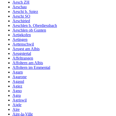
Aesch ZH
Aeschau
Aeschi b. Spiez
Aeschi SO
Aeschiried
Aeschlen b. Oberdiessbach
Aeschlen ob Gunten
Aetigkofen
Aetingen
Aettenschwil
Aeugst am Albis
Aeugstertal
Affeltrangen
Affoltern am Albis
Affoltern im Emmental
Agarn
Agarone
Agasul
Agiez
Agno
Agra
Agriswil
Aigle
Aïre
Aire-la-Ville