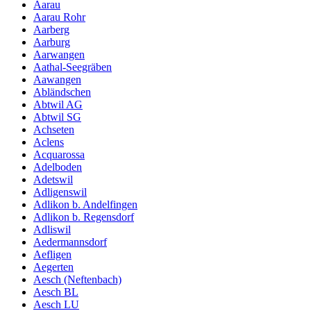
Aarau
Aarau Rohr
Aarberg
Aarburg
Aarwangen
Aathal-Seegräben
Aawangen
Abländschen
Abtwil AG
Abtwil SG
Achseten
Aclens
Acquarossa
Adelboden
Adetswil
Adligenswil
Adlikon b. Andelfingen
Adlikon b. Regensdorf
Adliswil
Aedermannsdorf
Aefligen
Aegerten
Aesch (Neftenbach)
Aesch BL
Aesch LU