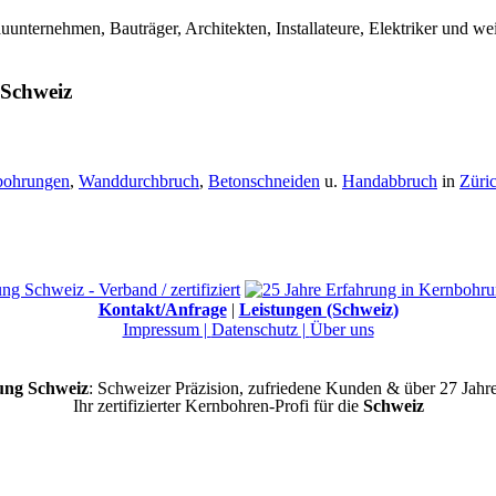
nternehmen, Bauträger, Architekten, Installateure, Elektriker und w
 Schweiz
bohrungen
,
Wanddurchbruch
,
Betonschneiden
u.
Handabbruch
in
Züri
Kontakt/Anfrage
|
Leistungen (Schweiz)
Impressum |
Datenschutz |
Über uns
ng Schweiz
: Schweizer Präzision, zufriedene Kunden & über 27 Jahr
Ihr zertifizierter Kernbohren-Profi für die
Schweiz