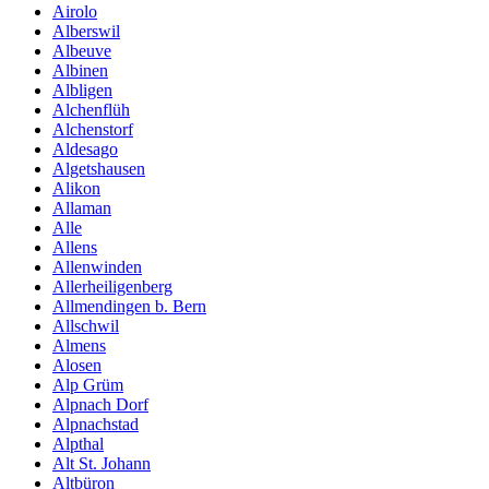
Airolo
Alberswil
Albeuve
Albinen
Albligen
Alchenflüh
Alchenstorf
Aldesago
Algetshausen
Alikon
Allaman
Alle
Allens
Allenwinden
Allerheiligenberg
Allmendingen b. Bern
Allschwil
Almens
Alosen
Alp Grüm
Alpnach Dorf
Alpnachstad
Alpthal
Alt St. Johann
Altbüron