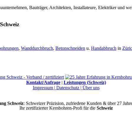
nternehmen, Bauträger, Architekten, Installateure, Elektriker und w
 Schweiz
bohrungen
,
Wanddurchbruch
,
Betonschneiden
u.
Handabbruch
in
Züri
Kontakt/Anfrage
|
Leistungen (Schweiz)
Impressum |
Datenschutz |
Über uns
ng Schweiz
: Schweizer Präzision, zufriedene Kunden & über 27 Jahr
Ihr zertifizierter Kernbohren-Profi für die
Schweiz