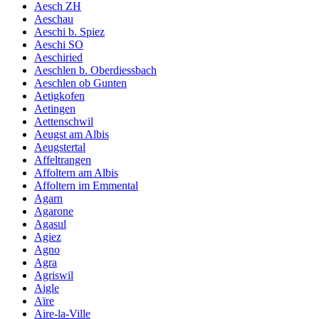
Aesch ZH
Aeschau
Aeschi b. Spiez
Aeschi SO
Aeschiried
Aeschlen b. Oberdiessbach
Aeschlen ob Gunten
Aetigkofen
Aetingen
Aettenschwil
Aeugst am Albis
Aeugstertal
Affeltrangen
Affoltern am Albis
Affoltern im Emmental
Agarn
Agarone
Agasul
Agiez
Agno
Agra
Agriswil
Aigle
Aïre
Aire-la-Ville