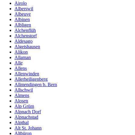
Airolo
Alberswil
Albeuve
Albinen
Albligen
Alchenflüh
Alchenstorf
Aldesago
Algetshausen
Alikon
Allaman
Alle
Allens
Allenwinden
Allerheiligenberg
Allmendingen b. Bern
Allschwil
Almens
Alosen
Alp Grüm
Alpnach Dorf
Alpnachstad
Alpthal
Alt St. Johann
Altbüron