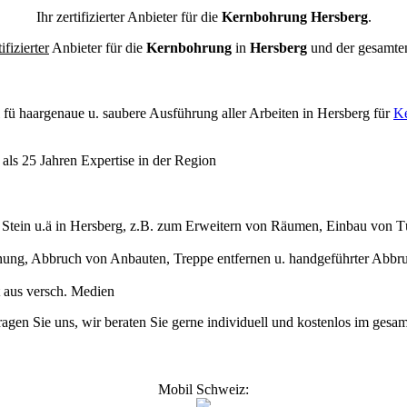
Ihr zertifizierter Anbieter für die
Kernbohrung Hersberg
.
tifizierter
Anbieter für die
Kernbohrung
in
Hersberg
und der gesamt
l
fü haargenaue u. saubere Ausführung aller Arbeiten
in Hersberg für
Ke
ls 25 Jahren Expertise in der Region
ein u.ä in Hersberg, z.B. zum Erweitern von Räumen, Einbau von Tür
ung, Abbruch von Anbauten, Treppe entfernen u. handgeführter Abbr
nt aus versch. Medien
fragen Sie uns, wir beraten Sie gerne individuell und kostenlos im ge
Mobil Schweiz: