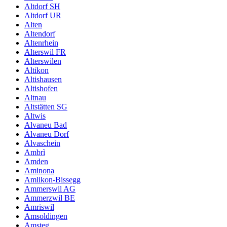
Altdorf SH
Altdorf UR
Alten
Altendorf
Altenrhein
Alterswil FR
Alterswilen
Altikon
Altishausen
Altishofen
Altnau
Altstätten SG
Altwis
Alvaneu Bad
Alvaneu Dorf
Alvaschein
Ambrì
Amden
Aminona
Amlikon-Bissegg
Ammerswil AG
Ammerzwil BE
Amriswil
Amsoldingen
Amsteg