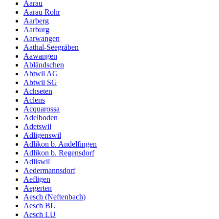
Aarau
Aarau Rohr
Aarberg
Aarburg
Aarwangen
Aathal-Seegräben
Aawangen
Abländschen
Abtwil AG
Abtwil SG
Achseten
Aclens
Acquarossa
Adelboden
Adetswil
Adligenswil
Adlikon b. Andelfingen
Adlikon b. Regensdorf
Adliswil
Aedermannsdorf
Aefligen
Aegerten
Aesch (Neftenbach)
Aesch BL
Aesch LU