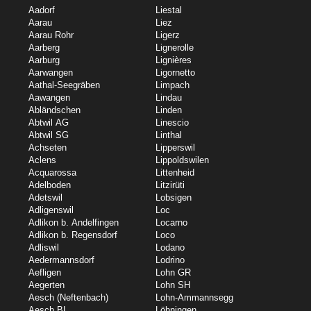
Aadorf
Liestal
Aarau
Liez
Aarau Rohr
Ligerz
Aarberg
Lignerolle
Aarburg
Lignières
Aarwangen
Ligornetto
Aathal-Seegräben
Limpach
Aawangen
Lindau
Abländschen
Linden
Abtwil AG
Linescio
Abtwil SG
Linthal
Achseten
Lipperswil
Aclens
Lippoldswilen
Acquarossa
Littenheid
Adelboden
Litzirüti
Adetswil
Lobsigen
Adligenswil
Loc
Adlikon b. Andelfingen
Locarno
Adlikon b. Regensdorf
Loco
Adliswil
Lodano
Aedermannsdorf
Lodrino
Aefligen
Lohn GR
Aegerten
Lohn SH
Aesch (Neftenbach)
Lohn-Ammannsegg
Aesch BL
Löhningen