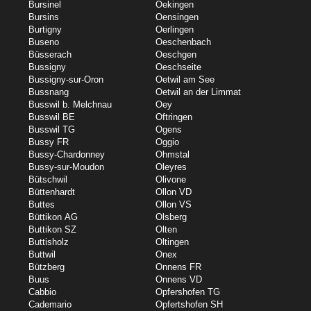
Bursinel
Oekingen
Bursins
Oensingen
Burtigny
Oerlingen
Buseno
Oeschenbach
Büsserach
Oeschgen
Bussigny
Oeschseite
Bussigny-sur-Oron
Oetwil am See
Bussnang
Oetwil an der Limmat
Busswil b. Melchnau
Oey
Busswil BE
Oftringen
Busswil TG
Ogens
Bussy FR
Oggio
Bussy-Chardonney
Ohmstal
Bussy-sur-Moudon
Oleyres
Bütschwil
Olivone
Büttenhardt
Ollon VD
Buttes
Ollon VS
Büttikon AG
Olsberg
Buttikon SZ
Olten
Buttisholz
Oltingen
Buttwil
Onex
Bützberg
Onnens FR
Buus
Onnens VD
Cabbio
Opfershofen TG
Cademario
Opfertshofen SH