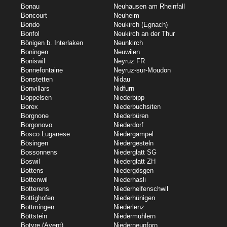
Bonau
Neuhausen am Rheinfall
Boncourt
Neuheim
Bondo
Neukirch (Egnach)
Bonfol
Neukirch an der Thur
Bönigen b. Interlaken
Neunkirch
Boningen
Neuwilen
Boniswil
Neyruz FR
Bonnefontaine
Neyruz-sur-Moudon
Bonstetten
Nidau
Bonvillars
Nidfurn
Boppelsen
Niederbipp
Borex
Niederbuchsiten
Borgnone
Niederbüren
Borgonovo
Niederdorf
Bosco Luganese
Niedergampel
Bösingen
Niedergesteln
Bossonnens
Niederglatt SG
Boswil
Niederglatt ZH
Bottens
Niedergösgen
Bottenwil
Niederhasli
Botterens
Niederhelfenschwil
Bottighofen
Niederhünigen
Bottmingen
Niederlenz
Böttstein
Niedermuhlern
Botyre (Ayent)
Niederneunforn