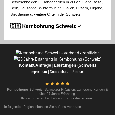
Betonschneiden
u.
Handabbruch
in
Zürich
,
Genf
,
Basel
,
Bern
,
Lausanne
,
Winterthur
,
St. Gallen
,
Luzern
,
Lugano
,
Biel/Bienne
u. weitere Orte in der Schweiz.
🇨🇭 Kernbohrung Schweiz ✓
Kontakt/Anfrage
|
Leistungen (Schweiz)
Impressum |
Datenschutz |
Über uns
Kernbohrung Schweiz
: Schweizer Präzision, zufriedene Kunden &
über 27 Jahre Erfahrung.
Ihr zertifizierter Kernbohren-Profi für die
Schweiz
In folgenden Regionenkönnen Sie auf uns vertrauen: