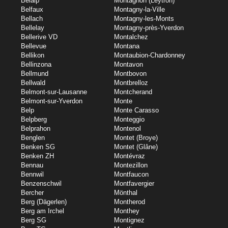
Belalp
Montagnon (Leytron)
Belfaux
Montagny-la-Ville
Bellach
Montagny-les-Monts
Bellelay
Montagny-près-Yverdon
Bellerive VD
Montalchez
Bellevue
Montana
Bellikon
Montaubion-Chardonney
Bellinzona
Montavon
Bellmund
Montbovon
Bellwald
Montbrelloz
Belmont-sur-Lausanne
Montcherand
Belmont-sur-Yverdon
Monte
Belp
Monte Carasso
Belpberg
Monteggio
Belprahon
Montenol
Benglen
Montet (Broye)
Benken SG
Montet (Glâne)
Benken ZH
Montévraz
Bennau
Montezillon
Bennwil
Montfaucon
Benzenschwil
Montfavergier
Bercher
Mönthal
Berg (Dägerlen)
Montherod
Berg am Irchel
Monthey
Berg SG
Montignez