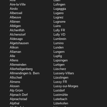
Aïre
Lüen
Aire-la-Ville
Lufingen
Airolo
Lugaggia
Alberswil
Lugano
Albeuve
Lugnez
Albinen
Lugnorre
Albligen
Luins
Alchenflüh
Lully FR
Alchenstorf
Lully VD
Aldesago
Lumbrein
Algetshausen
Lumino
Alikon
Lunden
Allaman
Lungern
Alle
Lupfig
Allens
Lupsingen
Allenwinden
Lurtigen
Allerheiligenberg
Lüscherz
Allmendingen b. Bern
Lussery-Villars
Allschwil
Lüsslingen
Almens
Lussy FR
Alosen
Lussy-sur-Morges
Alp Grüm
Lustdorf
Alpnach Dorf
Lustmühle
Alpnachstad
Luterbach
Alpthal
Lüterkofen