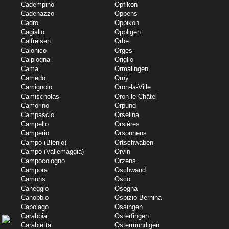
Cadempino
Opfikon
Cadenazzo
Oppens
Cadro
Oppikon
Cagiallo
Oppligen
Calfreisen
Orbe
Calonico
Orges
Calpiogna
Origlio
Cama
Ormalingen
Camedo
Orny
Camignolo
Oron-la-Ville
Camischolas
Oron-le-Châtel
Camorino
Orpund
Campascio
Orselina
Campello
Orsières
Camperio
Orsonnens
Campo (Blenio)
Ortschwaben
Campo (Vallemaggia)
Orvin
Campocologno
Orzens
Campora
Oschwand
Camuns
Osco
Caneggio
Osogna
Canobbio
Ospizio Bernina
Capolago
Ossingen
Carabbia
Osterfingen
Carabietta
Ostermundigen