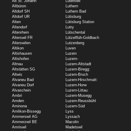
Alt St. Johann
Lüterswil
Altbüron
Luthern
Altdorf SH
Luthern Bad
Altdorf UR
Lütisburg
Alten
Lütisburg Station
Altendorf
Lutry
Altenrhein
Lütschental
Alterswil FR
Lützelflüh-Goldbach
Alterswilen
Lutzenberg
Altikon
Luven
Altishausen
Luzein
Altishofen
Luzern-
Altnau
Luzern-Altstadt
Altstätten SG
Luzern-Biregg:
Altwis
Luzern-Bruch
Alvaneu Bad
Luzern-Hirschmatt:
Alvaneu Dorf
Luzern-Horw
Alvaschein
Luzern-Littau:
Ambrì
Luzern-Musegg
Amden
Luzern-Reussbühl
Aminona
Luzern-Süd
Amlikon-Bissegg
Lyss
Ammerswil AG
Lyssach
Ammerzwil BE
Macolin
Amriswil
Madetswil