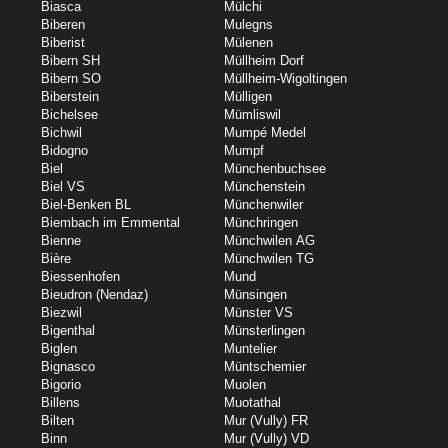
Biasca
Mülchi
Biberen
Mulegns
Biberist
Mülenen
Bibern SH
Müllheim Dorf
Bibern SO
Müllheim-Wigoltingen
Biberstein
Mülligen
Bichelsee
Mümliswil
Bichwil
Mumpé Medel
Bidogno
Mumpf
Biel
Münchenbuchsee
Biel VS
Münchenstein
Biel-Benken BL
Münchenwiler
Biembach im Emmental
Münchringen
Bienne
Münchwilen AG
Bière
Münchwilen TG
Biessenhofen
Mund
Bieudron (Nendaz)
Münsingen
Biezwil
Münster VS
Bigenthal
Münsterlingen
Biglen
Muntelier
Bignasco
Müntschemier
Bigorio
Muolen
Billens
Muotathal
Bilten
Mur (Vully) FR
Binn
Mur (Vully) VD