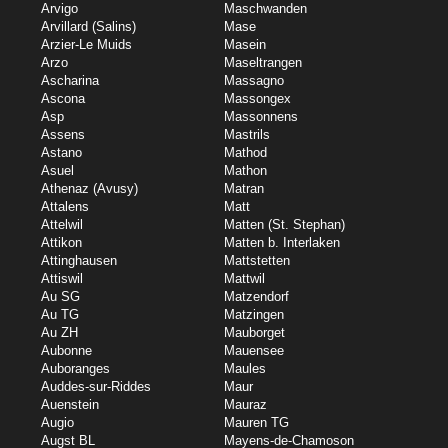
Arvigo
Maschwanden
Arvillard (Salins)
Mase
Arzier-Le Muids
Masein
Arzo
Maseltrangen
Ascharina
Massagno
Ascona
Massongex
Asp
Massonnens
Assens
Mastrils
Astano
Mathod
Asuel
Mathon
Athenaz (Avusy)
Matran
Attalens
Matt
Attelwil
Matten (St. Stephan)
Attikon
Matten b. Interlaken
Attinghausen
Mattstetten
Attiswil
Mattwil
Au SG
Matzendorf
Au TG
Matzingen
Au ZH
Mauborget
Aubonne
Mauensee
Auboranges
Maules
Auddes-sur-Riddes
Maur
Auenstein
Mauraz
Augio
Mauren TG
Augst BL
Mayens-de-Chamoson