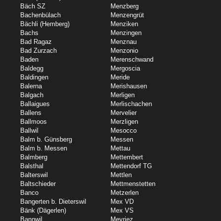
Bäch SZ
Menzberg
Bachenbülach
Menzengrüt
Bächli (Hemberg)
Menziken
Bachs
Menzingen
Bad Ragaz
Menznau
Bad Zurzach
Menzonio
Baden
Merenschwand
Baldegg
Mergoscia
Baldingen
Meride
Balerna
Merishausen
Balgach
Merligen
Ballaigues
Merlischachen
Ballens
Mervelier
Ballmoos
Merzligen
Ballwil
Mesocco
Balm b. Günsberg
Messen
Balm b. Messen
Mettau
Balmberg
Mettembert
Balsthal
Mettendorf TG
Balterswil
Mettlen
Baltschieder
Mettmenstetten
Banco
Metzerlen
Bangerten b. Dieterswil
Mex VD
Bänk (Dägerlen)
Mex VS
Bannwil
Meyriez