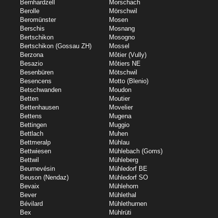
Bernhardzell
Morschach
Berolle
Mörschwil
Beromünster
Mosen
Berschis
Mosnang
Bertschikon
Mosogno
Bertschikon (Gossau ZH)
Mossel
Berzona
Môtier (Vully)
Besazio
Môtiers NE
Besenbüren
Mötschwil
Besencens
Motto (Blenio)
Betschwanden
Moudon
Betten
Moutier
Bettenhausen
Movelier
Bettens
Mugena
Bettingen
Muggio
Bettlach
Muhen
Bettmeralp
Mühlau
Bettwiesen
Mühlebach (Goms)
Bettwil
Mühleberg
Beurnevésin
Mühledorf BE
Beuson (Nendaz)
Mühledorf SO
Bevaix
Mühlehorn
Bever
Mühlethal
Bévilard
Mühlethurnen
Bex
Mühlrüti