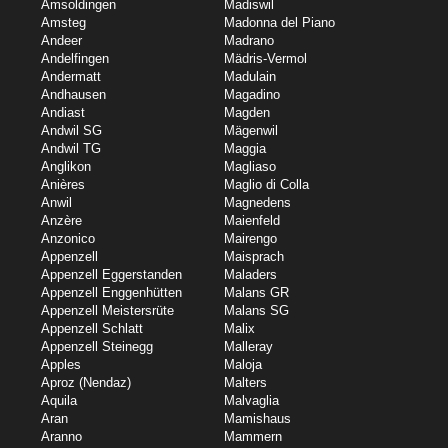
Amsoldingen
Madiswil
Amsteg
Madonna del Piano
Andeer
Madrano
Andelfingen
Mädris-Vermol
Andermatt
Madulain
Andhausen
Magadino
Andiast
Magden
Andwil SG
Mägenwil
Andwil TG
Maggia
Anglikon
Magliaso
Anières
Maglio di Colla
Anwil
Magnedens
Anzère
Maienfeld
Anzonico
Mairengo
Appenzell
Maisprach
Appenzell Eggerstanden
Maladers
Appenzell Enggenhütten
Malans GR
Appenzell Meistersrüte
Malans SG
Appenzell Schlatt
Malix
Appenzell Steinegg
Malleray
Apples
Maloja
Aproz (Nendaz)
Malters
Aquila
Malvaglia
Aran
Mamishaus
Aranno
Mammern