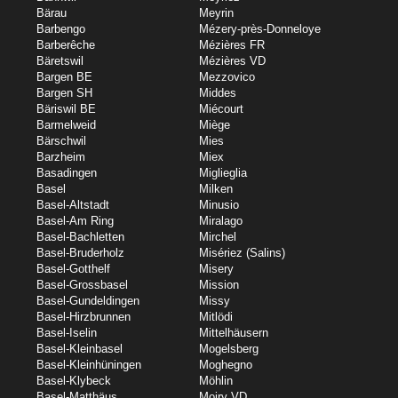
Bärau
Meyrin
Barbengo
Mézery-près-Donneloye
Barberêche
Mézières FR
Bäretswil
Mézières VD
Bargen BE
Mezzovico
Bargen SH
Middes
Bäriswil BE
Miécourt
Barmelweid
Miège
Bärschwil
Mies
Barzheim
Miex
Basadingen
Miglieglia
Basel
Milken
Basel-Altstadt
Minusio
Basel-Am Ring
Miralago
Basel-Bachletten
Mirchel
Basel-Bruderholz
Misériez (Salins)
Basel-Gotthelf
Misery
Basel-Grossbasel
Mission
Basel-Gundeldingen
Missy
Basel-Hirzbrunnen
Mitlödi
Basel-Iselin
Mittelhäusern
Basel-Kleinbasel
Mogelsberg
Basel-Kleinhüningen
Moghegno
Basel-Klybeck
Möhlin
Basel-Matthäus
Moiry VD