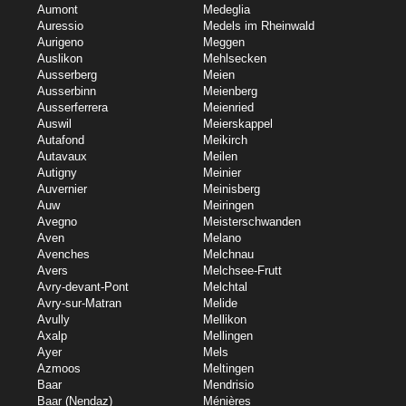
Aumont
Medeglia
Auressio
Medels im Rheinwald
Aurigeno
Meggen
Auslikon
Mehlsecken
Ausserberg
Meien
Ausserbinn
Meienberg
Ausserferrera
Meienried
Auswil
Meierskappel
Autafond
Meikirch
Autavaux
Meilen
Autigny
Meinier
Auvernier
Meinisberg
Auw
Meiringen
Avegno
Meisterschwanden
Aven
Melano
Avenches
Melchnau
Avers
Melchsee-Frutt
Avry-devant-Pont
Melchtal
Avry-sur-Matran
Melide
Avully
Mellikon
Axalp
Mellingen
Ayer
Mels
Azmoos
Meltingen
Baar
Mendrisio
Baar (Nendaz)
Ménières