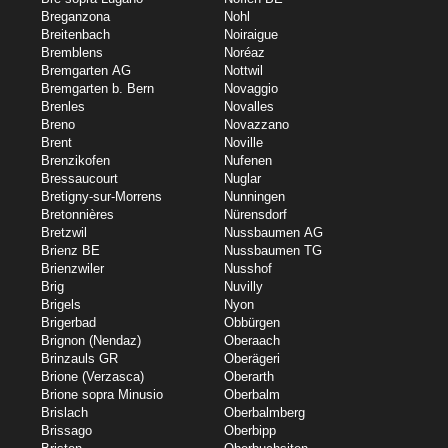
Breganzona
Nohl
Breitenbach
Noiraigue
Bremblens
Noréaz
Bremgarten AG
Nottwil
Bremgarten b. Bern
Novaggio
Brenles
Novalles
Breno
Novazzano
Brent
Noville
Brenzikofen
Nufenen
Bressaucourt
Nuglar
Bretigny-sur-Morrens
Nunningen
Bretonnières
Nürensdorf
Bretzwil
Nussbaumen AG
Brienz BE
Nussbaumen TG
Brienzwiler
Nusshof
Brig
Nuvilly
Brigels
Nyon
Brigerbad
Obbürgen
Brignon (Nendaz)
Oberaach
Brinzauls GR
Oberägeri
Brione (Verzasca)
Oberarth
Brione sopra Minusio
Oberbalm
Brislach
Oberbalmberg
Brissago
Oberbipp