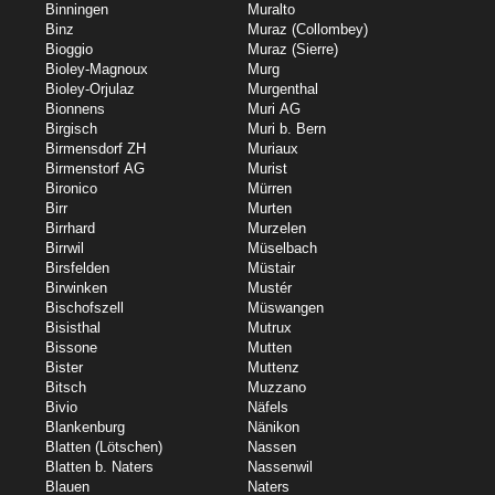
Binningen
Muralto
Binz
Muraz (Collombey)
Bioggio
Muraz (Sierre)
Bioley-Magnoux
Murg
Bioley-Orjulaz
Murgenthal
Bionnens
Muri AG
Birgisch
Muri b. Bern
Birmensdorf ZH
Muriaux
Birmenstorf AG
Murist
Bironico
Mürren
Birr
Murten
Birrhard
Murzelen
Birrwil
Müselbach
Birsfelden
Müstair
Birwinken
Mustér
Bischofszell
Müswangen
Bisisthal
Mutrux
Bissone
Mutten
Bister
Muttenz
Bitsch
Muzzano
Bivio
Näfels
Blankenburg
Nänikon
Blatten (Lötschen)
Nassen
Blatten b. Naters
Nassenwil
Blauen
Naters