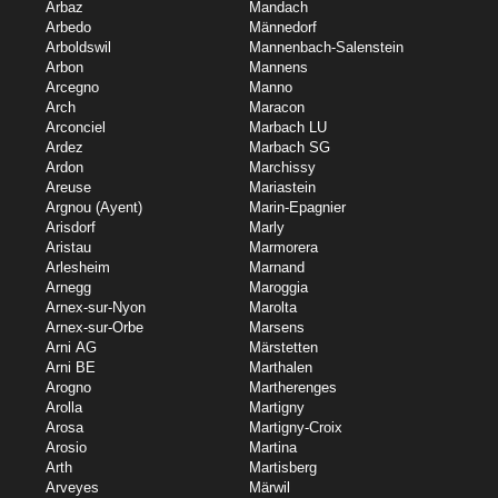
Arbaz
Mandach
Arbedo
Männedorf
Arboldswil
Mannenbach-Salenstein
Arbon
Mannens
Arcegno
Manno
Arch
Maracon
Arconciel
Marbach LU
Ardez
Marbach SG
Ardon
Marchissy
Areuse
Mariastein
Argnou (Ayent)
Marin-Epagnier
Arisdorf
Marly
Aristau
Marmorera
Arlesheim
Marnand
Arnegg
Maroggia
Arnex-sur-Nyon
Marolta
Arnex-sur-Orbe
Marsens
Arni AG
Märstetten
Arni BE
Marthalen
Arogno
Martherenges
Arolla
Martigny
Arosa
Martigny-Croix
Arosio
Martina
Arth
Martisberg
Arveyes
Märwil