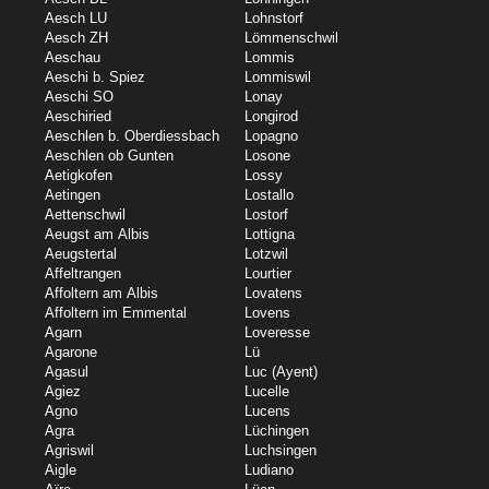
Aesch LU
Lohnstorf
Aesch ZH
Lömmenschwil
Aeschau
Lommis
Aeschi b. Spiez
Lommiswil
Aeschi SO
Lonay
Aeschiried
Longirod
Aeschlen b. Oberdiessbach
Lopagno
Aeschlen ob Gunten
Losone
Aetigkofen
Lossy
Aetingen
Lostallo
Aettenschwil
Lostorf
Aeugst am Albis
Lottigna
Aeugstertal
Lotzwil
Affeltrangen
Lourtier
Affoltern am Albis
Lovatens
Affoltern im Emmental
Lovens
Agarn
Loveresse
Agarone
Lü
Agasul
Luc (Ayent)
Agiez
Lucelle
Agno
Lucens
Agra
Lüchingen
Agriswil
Luchsingen
Aigle
Ludiano