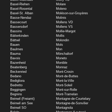
Basel-Riehen
Molare
Basel-Rosental
Moleno
Basel-St. Alban
Moléson-sur-Gruyères
Basse-Nendaz
Molinis
Bassecourt
Mollens VD
Bassersdorf
Mollens VS
Bassins
Mollie-Margot
Bätterkinden
Mollis
Bättwil
Molondin
Bauen
Mols
Baulmes
Mon
Bauma
Mönchaltorf
Bavois
Moneto
Bazenheid
Monible
Beatenberg
Monnaz
Beckenried
Mont-Crosin
Bedano
Mont-de-Buttes
Bedigliora
Mont-la-Ville
Bedretto
Mont-Soleil
Beggingen
Mont-sur-Rolle
Begnins
Mont-Tramelan
Beinwil (Freiamt)
Montagne-de-Courtelary
Beinwil am See
Montagne-de-Sonvilier
Beinwil SO
Montagnola