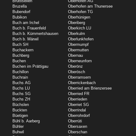
Brüttisellen
Oberhofen AG
Bruzella
Oberhofen am Thunersee
Bubendorf
Oberhofen TG
Bubikon
Oberhünigen
Buch am Irchel
Oberiberg
Buch b. Frauenfeld
Oberkirch LU
Buch b. Kümmertshausen
Oberkulm
Buch b. Märwil
Oberlunkhofen
Buch SH
Obermumpf
Buchackern
Obermutten
Buchberg
Obernau
Buchen
Oberneunforn
Buchen im Prättigau
Oberönz
Buchillon
Oberösch
Buchrain
Oberramsern
Buchs AG
Oberrickenbach
Buchs LU
Oberried am Brienzersee
Buchs SG
Oberried FR
Buchs ZH
Oberrieden
Büchslen
Oberriet SG
Buckten
Oberrindal
Büetigen
Oberrohrdorf
Bühl b. Aarberg
Oberrüti
Bühler
Obersaxen
Buhwil
Oberschan