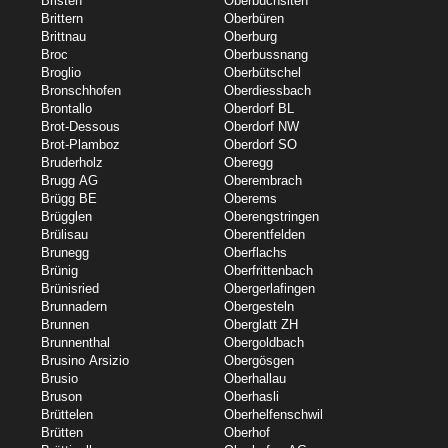
Bristen
Oberbuchsiten
Brittern
Oberbüren
Brittnau
Oberburg
Broc
Oberbussnang
Broglio
Oberbütschel
Bronschhofen
Oberdiessbach
Brontallo
Oberdorf BL
Brot-Dessous
Oberdorf NW
Brot-Plamboz
Oberdorf SO
Bruderholz
Oberegg
Brugg AG
Oberembrach
Brügg BE
Oberems
Brügglen
Oberengstringen
Brülisau
Oberentfelden
Brunegg
Oberflachs
Brünig
Oberfrittenbach
Brünisried
Obergerlafingen
Brunnadern
Obergesteln
Brunnen
Oberglatt ZH
Brunnenthal
Obergoldbach
Brusino Arsizio
Obergösgen
Brusio
Oberhallau
Bruson
Oberhasli
Brüttelen
Oberhelfenschwil
Brütten
Oberhof