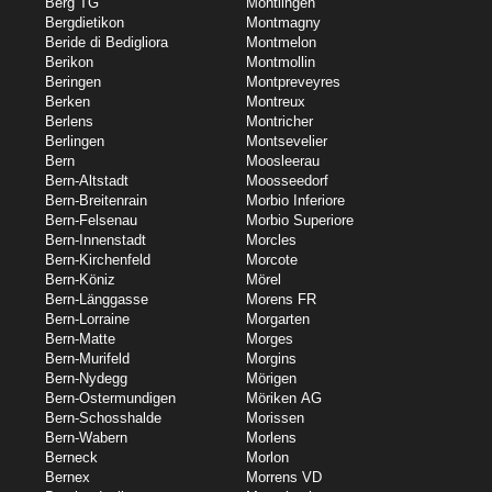
Berg TG
Montlingen
Bergdietikon
Montmagny
Beride di Bedigliora
Montmelon
Berikon
Montmollin
Beringen
Montpreveyres
Berken
Montreux
Berlens
Montricher
Berlingen
Montsevelier
Bern
Moosleerau
Bern-Altstadt
Moosseedorf
Bern-Breitenrain
Morbio Inferiore
Bern-Felsenau
Morbio Superiore
Bern-Innenstadt
Morcles
Bern-Kirchenfeld
Morcote
Bern-Köniz
Mörel
Bern-Länggasse
Morens FR
Bern-Lorraine
Morgarten
Bern-Matte
Morges
Bern-Murifeld
Morgins
Bern-Nydegg
Mörigen
Bern-Ostermundigen
Möriken AG
Bern-Schosshalde
Morissen
Bern-Wabern
Morlens
Berneck
Morlon
Bernex
Morrens VD