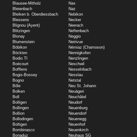
Blausee-Mitholz
Nax
Bleienbach
Naz
Bleiken b. Oberdiessbach
Nebikon
Blessens
Necker
Blignou (Ayent)
Neerach
Blitzingen
Neftenbach
Blonay
Neggio
Blumenstein
Neirivue
Böbikon
Némiaz (Chamoson)
Böckten
Nennigkofen
Bodio TI
Nenzlingen
Boécourt
Neschwil
Bofflens
Nesselnbach
Bogis-Bossey
Nesslau
Bogno
Netstal
Bôle
Neu St. Johann
Bolken
Neuägeri
Boll
Neuchâtel
Bolligen
Neudorf
Bollingen
Neuenburg
Bollion
Neuendorf
Bollodingen
Neuenegg
Boltigen
Neuenhof
Bombinasco
Neuenkirch
Bonaduz
Neuhaus SG