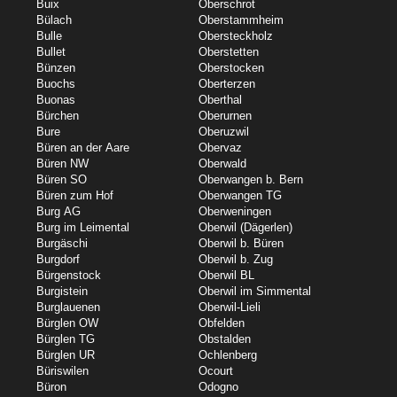
Buix
Oberschrot
Bülach
Oberstammheim
Bulle
Obersteckholz
Bullet
Oberstetten
Bünzen
Oberstocken
Buochs
Oberterzen
Buonas
Oberthal
Bürchen
Oberurnen
Bure
Oberuzwil
Büren an der Aare
Obervaz
Büren NW
Oberwald
Büren SO
Oberwangen b. Bern
Büren zum Hof
Oberwangen TG
Burg AG
Oberweningen
Burg im Leimental
Oberwil (Dägerlen)
Burgäschi
Oberwil b. Büren
Burgdorf
Oberwil b. Zug
Bürgenstock
Oberwil BL
Burgistein
Oberwil im Simmental
Burglauenen
Oberwil-Lieli
Bürglen OW
Obfelden
Bürglen TG
Obstalden
Bürglen UR
Ochlenberg
Büriswilen
Ocourt
Büron
Odogno