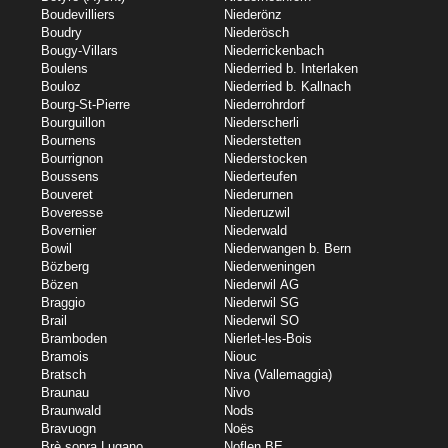
Boudevilliers
Niederönz
Boudry
Niederösch
Bougy-Villars
Niederrickenbach
Boulens
Niederried b. Interlaken
Bouloz
Niederried b. Kallnach
Bourg-St-Pierre
Niederrohrdorf
Bourguillon
Niederscherli
Bournens
Niederstetten
Bourrignon
Niederstocken
Boussens
Niederteufen
Bouveret
Niederurnen
Boveresse
Niederuzwil
Bovernier
Niederwald
Bowil
Niederwangen b. Bern
Bözberg
Niederweningen
Bözen
Niederwil AG
Braggio
Niederwil SG
Brail
Niederwil SO
Bramboden
Nierlet-les-Bois
Bramois
Niouc
Bratsch
Niva (Vallemaggia)
Braunau
Nivo
Braunwald
Nods
Bravuogn
Noës
Brè sopra Lugano
Noflen BE