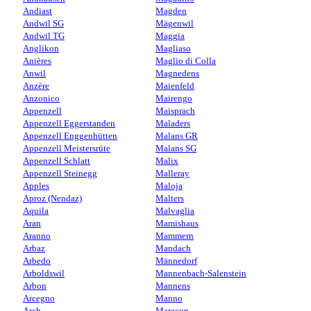
Andiast
Magden
Andwil SG
Mägenwil
Andwil TG
Maggia
Anglikon
Magliaso
Anières
Maglio di Colla
Anwil
Magnedens
Anzère
Maienfeld
Anzonico
Mairengo
Appenzell
Maisprach
Appenzell Eggerstanden
Maladers
Appenzell Enggenhütten
Malans GR
Appenzell Meistersrüte
Malans SG
Appenzell Schlatt
Malix
Appenzell Steinegg
Malleray
Apples
Maloja
Aproz (Nendaz)
Malters
Aquila
Malvaglia
Aran
Mamishaus
Aranno
Mammern
Arbaz
Mandach
Arbedo
Männedorf
Arboldswil
Mannenbach-Salenstein
Arbon
Mannens
Arcegno
Manno
Arch
Maracon