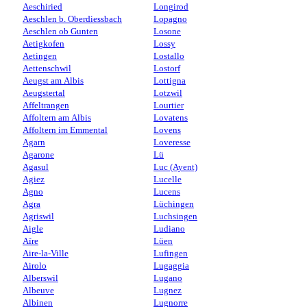
Aeschiried
Longirod
Aeschlen b. Oberdiessbach
Lopagno
Aeschlen ob Gunten
Losone
Aetigkofen
Lossy
Aetingen
Lostallo
Aettenschwil
Lostorf
Aeugst am Albis
Lottigna
Aeugstertal
Lotzwil
Affeltrangen
Lourtier
Affoltern am Albis
Lovatens
Affoltern im Emmental
Lovens
Agarn
Loveresse
Agarone
Lü
Agasul
Luc (Ayent)
Agiez
Lucelle
Agno
Lucens
Agra
Lüchingen
Agriswil
Luchsingen
Aigle
Ludiano
Aïre
Lüen
Aire-la-Ville
Lufingen
Airolo
Lugaggia
Alberswil
Lugano
Albeuve
Lugnez
Albinen
Lugnorre