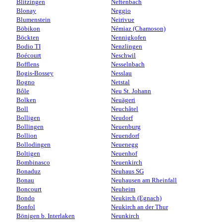
Blitzingen
Neftenbach
Blonay
Neggio
Blumenstein
Neirivue
Böbikon
Némiaz (Chamoson)
Böckten
Nennigkofen
Bodio TI
Nenzlingen
Boécourt
Neschwil
Bofflens
Nesselnbach
Bogis-Bossey
Nesslau
Bogno
Netstal
Bôle
Neu St. Johann
Bolken
Neuägeri
Boll
Neuchâtel
Bolligen
Neudorf
Bollingen
Neuenburg
Bollion
Neuendorf
Bollodingen
Neuenegg
Boltigen
Neuenhof
Bombinasco
Neuenkirch
Bonaduz
Neuhaus SG
Bonau
Neuhausen am Rheinfall
Boncourt
Neuheim
Bondo
Neukirch (Egnach)
Bonfol
Neukirch an der Thur
Bönigen b. Interlaken
Neunkirch