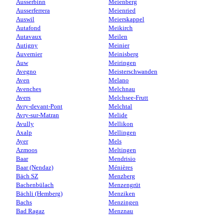
Ausserbinn
Meienberg
Ausserferrera
Meienried
Auswil
Meierskappel
Autafond
Meikirch
Autavaux
Meilen
Autigny
Meinier
Auvernier
Meinisberg
Auw
Meiringen
Avegno
Meisterschwanden
Aven
Melano
Avenches
Melchnau
Avers
Melchsee-Frutt
Avry-devant-Pont
Melchtal
Avry-sur-Matran
Melide
Avully
Mellikon
Axalp
Mellingen
Ayer
Mels
Azmoos
Meltingen
Baar
Mendrisio
Baar (Nendaz)
Ménières
Bäch SZ
Menzberg
Bachenbülach
Menzengrüt
Bächli (Hemberg)
Menziken
Bachs
Menzingen
Bad Ragaz
Menznau