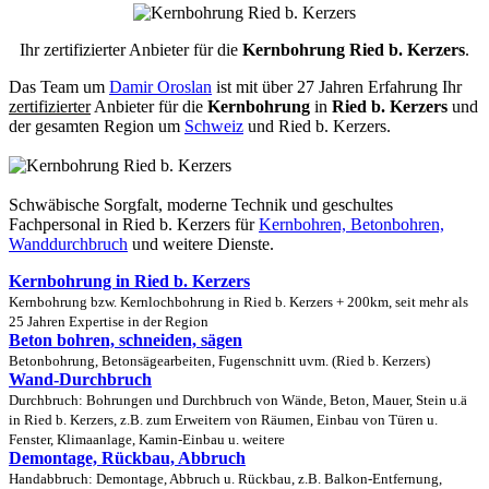
Ihr zertifizierter Anbieter für die
Kernbohrung Ried b. Kerzers
.
Das Team um
Damir Oroslan
ist mit über 27 Jahren Erfahrung Ihr
zertifizierter
Anbieter für die
Kernbohrung
in
Ried b. Kerzers
und
der gesamten Region um
Schweiz
und Ried b. Kerzers.
Schwäbische Sorgfalt, moderne Technik und geschultes
Fachpersonal
in Ried b. Kerzers für
Kernbohren, Betonbohren,
Wanddurchbruch
und weitere Dienste.
Kernbohrung in Ried b. Kerzers
Kernbohrung bzw. Kernlochbohrung in Ried b. Kerzers + 200km, seit mehr als
25 Jahren Expertise in der Region
Beton bohren, schneiden, sägen
Betonbohrung, Betonsägearbeiten, Fugenschnitt uvm. (Ried b. Kerzers)
Wand-Durchbruch
Durchbruch: Bohrungen und Durchbruch von Wände, Beton, Mauer, Stein u.ä
in Ried b. Kerzers, z.B. zum Erweitern von Räumen, Einbau von Türen u.
Fenster, Klimaanlage, Kamin-Einbau u. weitere
Demontage, Rückbau, Abbruch
Handabbruch: Demontage, Abbruch u. Rückbau, z.B. Balkon-Entfernung,