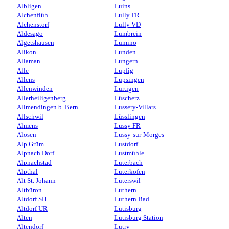
Albligen
Luins
Alchenflüh
Lully FR
Alchenstorf
Lully VD
Aldesago
Lumbrein
Algetshausen
Lumino
Alikon
Lunden
Allaman
Lungern
Alle
Lupfig
Allens
Lupsingen
Allenwinden
Lurtigen
Allerheiligenberg
Lüscherz
Allmendingen b. Bern
Lussery-Villars
Allschwil
Lüsslingen
Almens
Lussy FR
Alosen
Lussy-sur-Morges
Alp Grüm
Lustdorf
Alpnach Dorf
Lustmühle
Alpnachstad
Luterbach
Alpthal
Lüterkofen
Alt St. Johann
Lüterswil
Altbüron
Luthern
Altdorf SH
Luthern Bad
Altdorf UR
Lütisburg
Alten
Lütisburg Station
Altendorf
Lutry