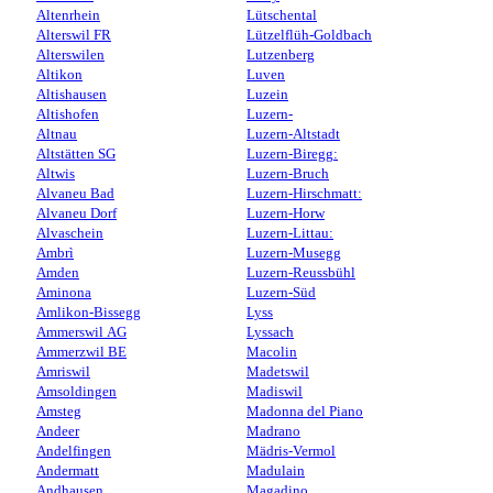
Altenrhein
Lütschental
Alterswil FR
Lützelflüh-Goldbach
Alterswilen
Lutzenberg
Altikon
Luven
Altishausen
Luzein
Altishofen
Luzern-
Altnau
Luzern-Altstadt
Altstätten SG
Luzern-Biregg:
Altwis
Luzern-Bruch
Alvaneu Bad
Luzern-Hirschmatt:
Alvaneu Dorf
Luzern-Horw
Alvaschein
Luzern-Littau:
Ambrì
Luzern-Musegg
Amden
Luzern-Reussbühl
Aminona
Luzern-Süd
Amlikon-Bissegg
Lyss
Ammerswil AG
Lyssach
Ammerzwil BE
Macolin
Amriswil
Madetswil
Amsoldingen
Madiswil
Amsteg
Madonna del Piano
Andeer
Madrano
Andelfingen
Mädris-Vermol
Andermatt
Madulain
Andhausen
Magadino