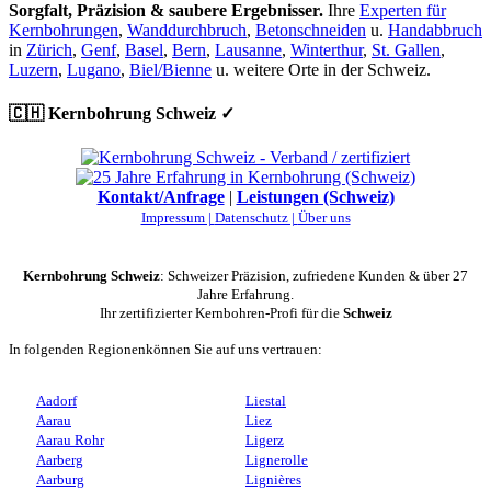
Sorgfalt, Präzision & saubere Ergebnisser.
Ihre
Experten für
Kernbohrungen
,
Wanddurchbruch
,
Betonschneiden
u.
Handabbruch
in
Zürich
,
Genf
,
Basel
,
Bern
,
Lausanne
,
Winterthur
,
St. Gallen
,
Luzern
,
Lugano
,
Biel/Bienne
u. weitere Orte in der Schweiz.
🇨🇭 Kernbohrung Schweiz ✓
Kontakt/Anfrage
|
Leistungen (Schweiz)
Impressum |
Datenschutz |
Über uns
Kernbohrung Schweiz
: Schweizer Präzision, zufriedene Kunden & über 27
Jahre Erfahrung.
Ihr zertifizierter Kernbohren-Profi für die
Schweiz
In folgenden Regionenkönnen Sie auf uns vertrauen:
Aadorf
Liestal
Aarau
Liez
Aarau Rohr
Ligerz
Aarberg
Lignerolle
Aarburg
Lignières