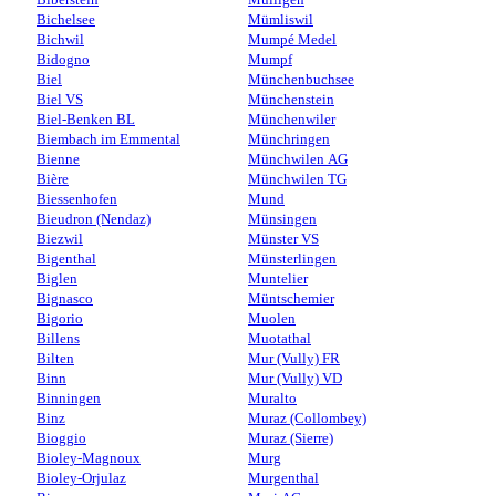
Bichelsee
Mümliswil
Bichwil
Mumpé Medel
Bidogno
Mumpf
Biel
Münchenbuchsee
Biel VS
Münchenstein
Biel-Benken BL
Münchenwiler
Biembach im Emmental
Münchringen
Bienne
Münchwilen AG
Bière
Münchwilen TG
Biessenhofen
Mund
Bieudron (Nendaz)
Münsingen
Biezwil
Münster VS
Bigenthal
Münsterlingen
Biglen
Muntelier
Bignasco
Müntschemier
Bigorio
Muolen
Billens
Muotathal
Bilten
Mur (Vully) FR
Binn
Mur (Vully) VD
Binningen
Muralto
Binz
Muraz (Collombey)
Bioggio
Muraz (Sierre)
Bioley-Magnoux
Murg
Bioley-Orjulaz
Murgenthal