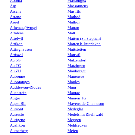
Ascona
Massongex
Asp
Massonnens
Assens
Mastrils
Astano
Mathod
Asuel
Mathon
Athenaz (Avusy)
Matran
Attalens
Matt
Attelwil
Matten (St. Stephan)
Attikon
Matten b. Interlaken
Attinghausen
Mattstetten
Attiswil
Mattwil
Au SG
Matzendorf
Au TG
Matzingen
Au ZH
Mauborget
Aubonne
Mauensee
Auboranges
Maules
Auddes-sur-Riddes
Maur
Auenstein
Mauraz
Augio
Mauren TG
Augst BL
Mayens-de-Chamoson
Aumont
Medeglia
Auressio
Medels im Rheinwald
Aurigeno
Meggen
Auslikon
Mehlsecken
Ausserberg
Meien