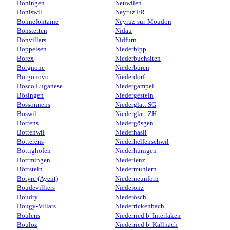
Boningen
Neuwilen
Boniswil
Neyruz FR
Bonnefontaine
Neyruz-sur-Moudon
Bonstetten
Nidau
Bonvillars
Nidfurn
Boppelsen
Niederbipp
Borex
Niederbuchsiten
Borgnone
Niederbüren
Borgonovo
Niederdorf
Bosco Luganese
Niedergampel
Bösingen
Niedergesteln
Bossonnens
Niederglatt SG
Boswil
Niederglatt ZH
Bottens
Niedergösgen
Bottenwil
Niederhasli
Botterens
Niederhelfenschwil
Bottighofen
Niederhünigen
Bottmingen
Niederlenz
Böttstein
Niedermuhlern
Botyre (Ayent)
Niederneunforn
Boudevilliers
Niederönz
Boudry
Niederösch
Bougy-Villars
Niederrickenbach
Boulens
Niederried b. Interlaken
Bouloz
Niederried b. Kallnach