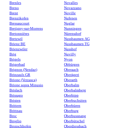
Brenles
Novalles
Breno
Novazzano
Brent
Noville
Brenzikofen
Nufenen
Bressaucourt
Nuglar
Bretigny-sur-Morrens
Nunningen
Bretonnières
Nürensdorf
Bretzwil
Nussbaumen AG
Brienz BE
Nussbaumen TG
Brienzwiler
Nusshof
Brig
Nuvilly
Brigels
Nyon
Brigerbad
Obbürgen
Brignon (Nendaz)
Oberaach
Brinzauls GR
Oberägeri
Brione (Verzasca)
Oberarth
Brione sopra Minusio
Oberbalm
Brislach
Oberbalmberg
Brissago
Oberbipp
Bristen
Oberbuchsiten
Brittern
Oberbüren
Brittnau
Oberburg
Broc
Oberbussnang
Broglio
Oberbütschel
Bronschhofen
Oberdiessbach