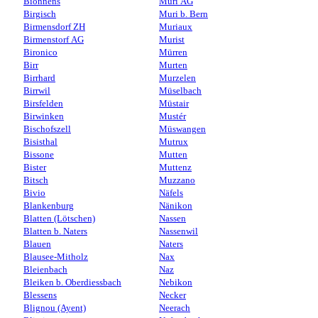
Bionnens
Muri AG
Birgisch
Muri b. Bern
Birmensdorf ZH
Muriaux
Birmenstorf AG
Murist
Bironico
Mürren
Birr
Murten
Birrhard
Murzelen
Birrwil
Müselbach
Birsfelden
Müstair
Birwinken
Mustér
Bischofszell
Müswangen
Bisisthal
Mutrux
Bissone
Mutten
Bister
Muttenz
Bitsch
Muzzano
Bivio
Näfels
Blankenburg
Nänikon
Blatten (Lötschen)
Nassen
Blatten b. Naters
Nassenwil
Blauen
Naters
Blausee-Mitholz
Nax
Bleienbach
Naz
Bleiken b. Oberdiessbach
Nebikon
Blessens
Necker
Blignou (Ayent)
Neerach