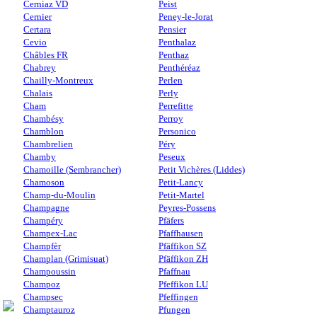
Cerniaz VD
Peist
Cernier
Peney-le-Jorat
Certara
Pensier
Cevio
Penthalaz
Châbles FR
Penthaz
Chabrey
Penthéréaz
Chailly-Montreux
Perlen
Chalais
Perly
Cham
Perrefitte
Chambésy
Perroy
Chamblon
Personico
Chambrelien
Péry
Chamby
Peseux
Chamoille (Sembrancher)
Petit Vichères (Liddes)
Chamoson
Petit-Lancy
Champ-du-Moulin
Petit-Martel
Champagne
Peyres-Possens
Champéry
Pfäfers
Champex-Lac
Pfaffhausen
Champfèr
Pfäffikon SZ
Champlan (Grimisuat)
Pfäffikon ZH
Champoussin
Pfaffnau
Champoz
Pfeffikon LU
Champsec
Pfeffingen
Champtauroz
Pfungen