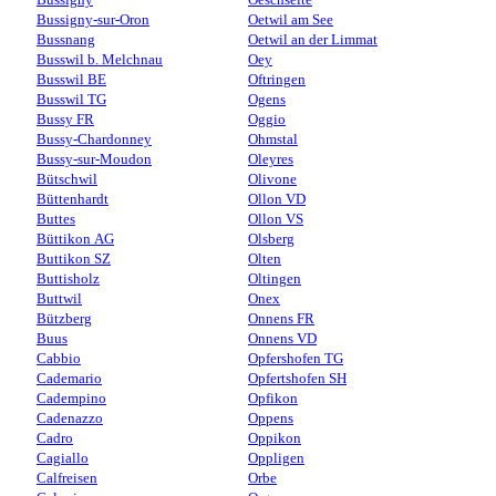
Bussigny-sur-Oron
Oetwil am See
Bussnang
Oetwil an der Limmat
Busswil b. Melchnau
Oey
Busswil BE
Oftringen
Busswil TG
Ogens
Bussy FR
Oggio
Bussy-Chardonney
Ohmstal
Bussy-sur-Moudon
Oleyres
Bütschwil
Olivone
Büttenhardt
Ollon VD
Buttes
Ollon VS
Büttikon AG
Olsberg
Buttikon SZ
Olten
Buttisholz
Oltingen
Buttwil
Onex
Bützberg
Onnens FR
Buus
Onnens VD
Cabbio
Opfershofen TG
Cademario
Opfertshofen SH
Cadempino
Opfikon
Cadenazzo
Oppens
Cadro
Oppikon
Cagiallo
Oppligen
Calfreisen
Orbe