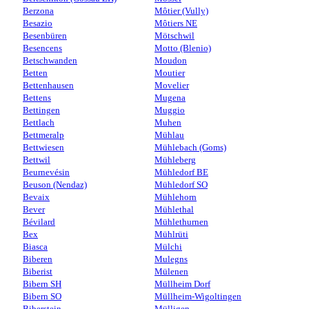
Berzona
Môtier (Vully)
Besazio
Môtiers NE
Besenbüren
Mötschwil
Besencens
Motto (Blenio)
Betschwanden
Moudon
Betten
Moutier
Bettenhausen
Movelier
Bettens
Mugena
Bettingen
Muggio
Bettlach
Muhen
Bettmeralp
Mühlau
Bettwiesen
Mühlebach (Goms)
Bettwil
Mühleberg
Beurnevésin
Mühledorf BE
Beuson (Nendaz)
Mühledorf SO
Bevaix
Mühlehorn
Bever
Mühlethal
Bévilard
Mühlethurnen
Bex
Mühlrüti
Biasca
Mülchi
Biberen
Mulegns
Biberist
Mülenen
Bibern SH
Müllheim Dorf
Bibern SO
Müllheim-Wigoltingen
Biberstein
Mülligen