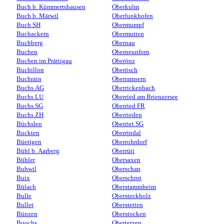
Buch b. Kümmertshausen
Oberkulm
Buch b. Märwil
Oberlunkhofen
Buch SH
Obermumpf
Buchackern
Obermutten
Buchberg
Obernau
Buchen
Oberneunforn
Buchen im Prättigau
Oberönz
Buchillon
Oberösch
Buchrain
Oberramsern
Buchs AG
Oberrickenbach
Buchs LU
Oberried am Brienzersee
Buchs SG
Oberried FR
Buchs ZH
Oberrieden
Büchslen
Oberriet SG
Buckten
Oberrindal
Büetigen
Oberrohrdorf
Bühl b. Aarberg
Oberrüti
Bühler
Obersaxen
Buhwil
Oberschan
Buix
Oberschrot
Bülach
Oberstammheim
Bulle
Obersteckholz
Bullet
Oberstetten
Bünzen
Oberstocken
Buochs
Oberterzen