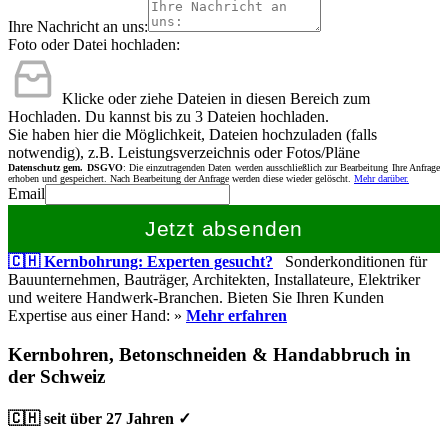
Ihre Nachricht an uns:
Foto oder Datei hochladen:
Klicke oder ziehe Dateien in diesen Bereich zum
Hochladen.
Du kannst bis zu 3 Dateien hochladen.
Sie haben hier die Möglichkeit, Dateien hochzuladen (falls
notwendig), z.B. Leistungsverzeichnis oder Fotos/Pläne
Datenschutz gem. DSGVO
: Die einzutragenden Daten werden ausschließlich zur Bearbeitung Ihre Anfrage
erhoben und gespeichert. Nach Bearbeitung der Anfrage werden diese wieder gelöscht.
Mehr darüber.
Email
Jetzt absenden
🇨🇭 Kernbohrung: Experten gesucht?
Sonderkonditionen für
Bauunternehmen, Bauträger, Architekten, Installateure, Elektriker
und weitere Handwerk-Branchen. Bieten Sie Ihren Kunden
Expertise aus einer Hand: »
Mehr erfahren
Kernbohren, Betonschneiden & Handabbruch in
der Schweiz
🇨🇭 seit über 27 Jahren ✓