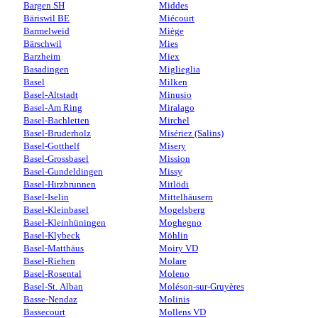
Bargen SH
Middes
Bäriswil BE
Miécourt
Barmelweid
Miège
Bärschwil
Mies
Barzheim
Miex
Basadingen
Miglieglia
Basel
Milken
Basel-Altstadt
Minusio
Basel-Am Ring
Miralago
Basel-Bachletten
Mirchel
Basel-Bruderholz
Misériez (Salins)
Basel-Gotthelf
Misery
Basel-Grossbasel
Mission
Basel-Gundeldingen
Missy
Basel-Hirzbrunnen
Mitlödi
Basel-Iselin
Mittelhäusern
Basel-Kleinbasel
Mogelsberg
Basel-Kleinhüningen
Moghegno
Basel-Klybeck
Möhlin
Basel-Matthäus
Moiry VD
Basel-Riehen
Molare
Basel-Rosental
Moleno
Basel-St. Alban
Moléson-sur-Gruyères
Basse-Nendaz
Molinis
Bassecourt
Mollens VD