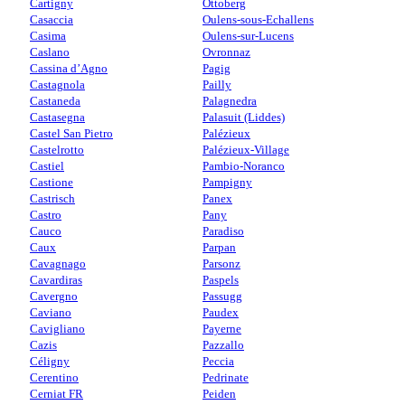
Cartigny
Ottoberg
Casaccia
Oulens-sous-Echallens
Casima
Oulens-sur-Lucens
Caslano
Ovronnaz
Cassina d’Agno
Pagig
Castagnola
Pailly
Castaneda
Palagnedra
Castasegna
Palasuit (Liddes)
Castel San Pietro
Palézieux
Castelrotto
Palézieux-Village
Castiel
Pambio-Noranco
Castione
Pampigny
Castrisch
Panex
Castro
Pany
Cauco
Paradiso
Caux
Parpan
Cavagnago
Parsonz
Cavardiras
Paspels
Cavergno
Passugg
Caviano
Paudex
Cavigliano
Payerne
Cazis
Pazzallo
Céligny
Peccia
Cerentino
Pedrinate
Cerniat FR
Peiden