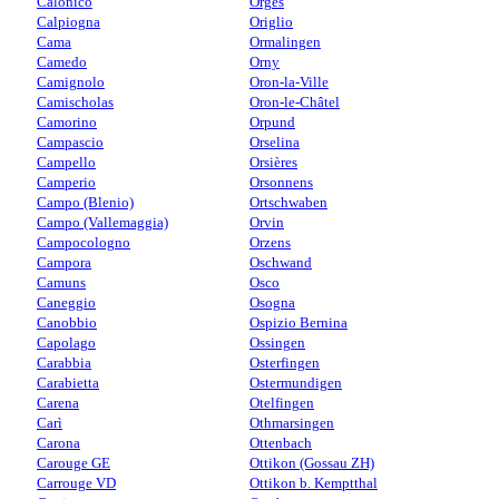
Calonico
Orges
Calpiogna
Origlio
Cama
Ormalingen
Camedo
Orny
Camignolo
Oron-la-Ville
Camischolas
Oron-le-Châtel
Camorino
Orpund
Campascio
Orselina
Campello
Orsières
Camperio
Orsonnens
Campo (Blenio)
Ortschwaben
Campo (Vallemaggia)
Orvin
Campocologno
Orzens
Campora
Oschwand
Camuns
Osco
Caneggio
Osogna
Canobbio
Ospizio Bernina
Capolago
Ossingen
Carabbia
Osterfingen
Carabietta
Ostermundigen
Carena
Otelfingen
Carì
Othmarsingen
Carona
Ottenbach
Carouge GE
Ottikon (Gossau ZH)
Carrouge VD
Ottikon b. Kemptthal