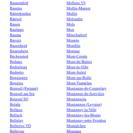
Bassersdorf
Mollens VS
Bassins
Mollie-Margot
Bätterkinden
Mollis
Bättwil
Molondin
Bauen
Mols
Baulmes
Mon
Bauma
Mönchaltorf
Bavois
Moneto
Bazenheid
Monible
Beatenberg
Monnaz
Beckenried
Mont-Crosin
Bedano
Mont-de-Buttes
Bedigliora
Mont-la-Ville
Bedretto
Mont-Soleil
Beggingen
Mont-sur-Rolle
Begnins
Mont-Tramelan
Beinwil (Freiamt)
Montagne-de-Courtelary
Beinwil am See
Montagne-de-Sonvilier
Beinwil SO
Montagnola
Belalp
Montagnon (Leytron)
Belfaux
Montagny-la-Ville
Bellach
Montagny-les-Monts
Bellelay
Montagny-près-Yverdon
Bellerive VD
Montalchez
Bellevue
Montana