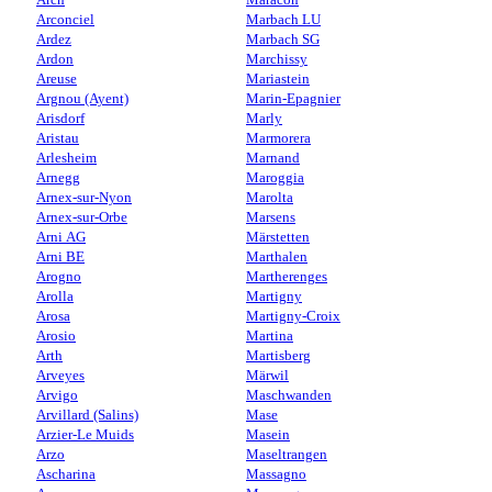
Arconciel
Marbach LU
Ardez
Marbach SG
Ardon
Marchissy
Areuse
Mariastein
Argnou (Ayent)
Marin-Epagnier
Arisdorf
Marly
Aristau
Marmorera
Arlesheim
Marnand
Arnegg
Maroggia
Arnex-sur-Nyon
Marolta
Arnex-sur-Orbe
Marsens
Arni AG
Märstetten
Arni BE
Marthalen
Arogno
Martherenges
Arolla
Martigny
Arosa
Martigny-Croix
Arosio
Martina
Arth
Martisberg
Arveyes
Märwil
Arvigo
Maschwanden
Arvillard (Salins)
Mase
Arzier-Le Muids
Masein
Arzo
Maseltrangen
Ascharina
Massagno