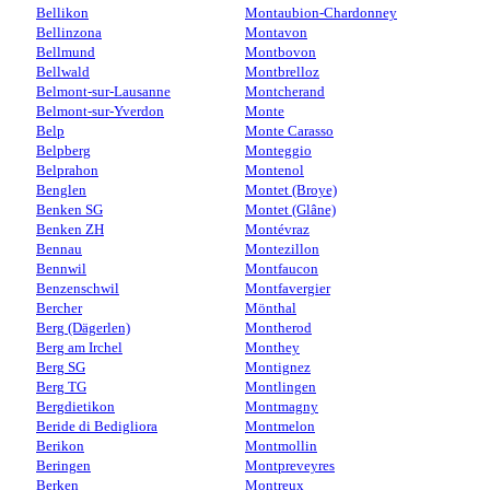
Bellikon
Montaubion-Chardonney
Bellinzona
Montavon
Bellmund
Montbovon
Bellwald
Montbrelloz
Belmont-sur-Lausanne
Montcherand
Belmont-sur-Yverdon
Monte
Belp
Monte Carasso
Belpberg
Monteggio
Belprahon
Montenol
Benglen
Montet (Broye)
Benken SG
Montet (Glâne)
Benken ZH
Montévraz
Bennau
Montezillon
Bennwil
Montfaucon
Benzenschwil
Montfavergier
Bercher
Mönthal
Berg (Dägerlen)
Montherod
Berg am Irchel
Monthey
Berg SG
Montignez
Berg TG
Montlingen
Bergdietikon
Montmagny
Beride di Bedigliora
Montmelon
Berikon
Montmollin
Beringen
Montpreveyres
Berken
Montreux