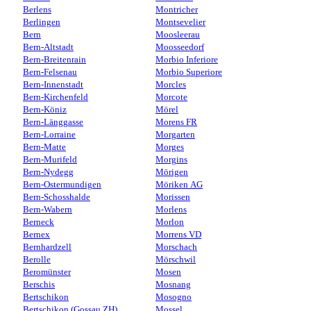
Berlens
Montricher
Berlingen
Montsevelier
Bern
Moosleerau
Bern-Altstadt
Moosseedorf
Bern-Breitenrain
Morbio Inferiore
Bern-Felsenau
Morbio Superiore
Bern-Innenstadt
Morcles
Bern-Kirchenfeld
Morcote
Bern-Köniz
Mörel
Bern-Länggasse
Morens FR
Bern-Lorraine
Morgarten
Bern-Matte
Morges
Bern-Murifeld
Morgins
Bern-Nydegg
Mörigen
Bern-Ostermundigen
Möriken AG
Bern-Schosshalde
Morissen
Bern-Wabern
Morlens
Berneck
Morlon
Bernex
Morrens VD
Bernhardzell
Morschach
Berolle
Mörschwil
Beromünster
Mosen
Berschis
Mosnang
Bertschikon
Mosogno
Bertschikon (Gossau ZH)
Mossel