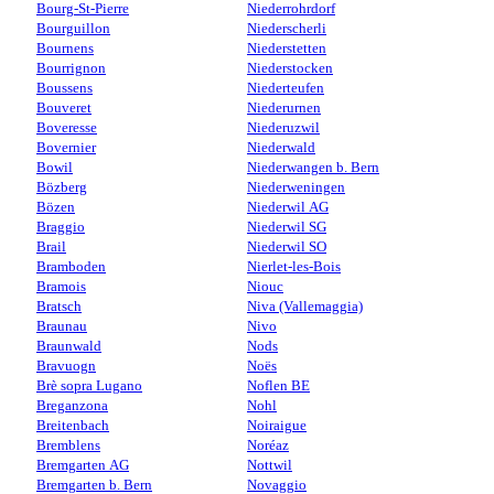
Bourg-St-Pierre
Niederrohrdorf
Bourguillon
Niederscherli
Bournens
Niederstetten
Bourrignon
Niederstocken
Boussens
Niederteufen
Bouveret
Niederurnen
Boveresse
Niederuzwil
Bovernier
Niederwald
Bowil
Niederwangen b. Bern
Bözberg
Niederweningen
Bözen
Niederwil AG
Braggio
Niederwil SG
Brail
Niederwil SO
Bramboden
Nierlet-les-Bois
Bramois
Niouc
Bratsch
Niva (Vallemaggia)
Braunau
Nivo
Braunwald
Nods
Bravuogn
Noës
Brè sopra Lugano
Noflen BE
Breganzona
Nohl
Breitenbach
Noiraigue
Bremblens
Noréaz
Bremgarten AG
Nottwil
Bremgarten b. Bern
Novaggio