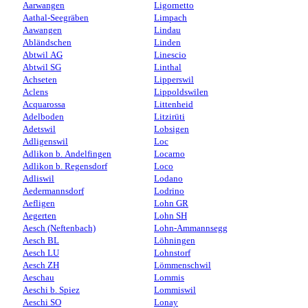
Aarwangen
Ligornetto
Aathal-Seegräben
Limpach
Aawangen
Lindau
Abländschen
Linden
Abtwil AG
Linescio
Abtwil SG
Linthal
Achseten
Lipperswil
Aclens
Lippoldswilen
Acquarossa
Littenheid
Adelboden
Litzirüti
Adetswil
Lobsigen
Adligenswil
Loc
Adlikon b. Andelfingen
Locarno
Adlikon b. Regensdorf
Loco
Adliswil
Lodano
Aedermannsdorf
Lodrino
Aefligen
Lohn GR
Aegerten
Lohn SH
Aesch (Neftenbach)
Lohn-Ammannsegg
Aesch BL
Löhningen
Aesch LU
Lohnstorf
Aesch ZH
Lömmenschwil
Aeschau
Lommis
Aeschi b. Spiez
Lommiswil
Aeschi SO
Lonay