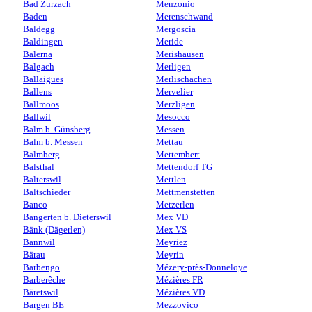
Bad Zurzach
Menzonio
Baden
Merenschwand
Baldegg
Mergoscia
Baldingen
Meride
Balerna
Merishausen
Balgach
Merligen
Ballaigues
Merlischachen
Ballens
Mervelier
Ballmoos
Merzligen
Ballwil
Mesocco
Balm b. Günsberg
Messen
Balm b. Messen
Mettau
Balmberg
Mettembert
Balsthal
Mettendorf TG
Balterswil
Mettlen
Baltschieder
Mettmenstetten
Banco
Metzerlen
Bangerten b. Dieterswil
Mex VD
Bänk (Dägerlen)
Mex VS
Bannwil
Meyriez
Bärau
Meyrin
Barbengo
Mézery-près-Donneloye
Barberêche
Mézières FR
Bäretswil
Mézières VD
Bargen BE
Mezzovico