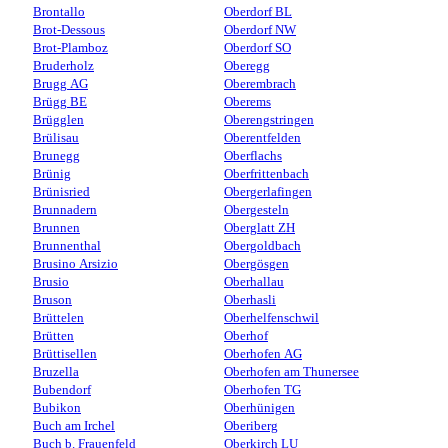
Brontallo
Oberdorf BL
Brot-Dessous
Oberdorf NW
Brot-Plamboz
Oberdorf SO
Bruderholz
Oberegg
Brugg AG
Oberembrach
Brügg BE
Oberems
Brügglen
Oberengstringen
Brülisau
Oberentfelden
Brunegg
Oberflachs
Brünig
Oberfrittenbach
Brünisried
Obergerlafingen
Brunnadern
Obergesteln
Brunnen
Oberglatt ZH
Brunnenthal
Obergoldbach
Brusino Arsizio
Obergösgen
Brusio
Oberhallau
Bruson
Oberhasli
Brüttelen
Oberhelfenschwil
Brütten
Oberhof
Brüttisellen
Oberhofen AG
Bruzella
Oberhofen am Thunersee
Bubendorf
Oberhofen TG
Bubikon
Oberhünigen
Buch am Irchel
Oberiberg
Buch b. Frauenfeld
Oberkirch LU