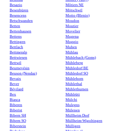
Besazio
Môtiers NE
Besenbüren
Mötschwil
Besencens
Motto (Blenio)
Betschwanden
Moudon
Betten
Moutier
Bettenhausen
Movelier
Bettens
Mugena
Bettingen
Muggio
Bettlach
Muhen
Bettmeralp
Mühlau
Bettwiesen
Mühlebach (Goms)
Bettwil
Mühleberg
Beurnevésin
Mühledorf BE
Beuson (Nendaz)
Mühledorf SO
Bevaix
Mühlehorn
Bever
Mühlethal
Bévilard
Mühlethurnen
Bex
Mühlrüti
Biasca
Mülchi
Biberen
Mulegns
Biberist
Mülenen
Bibern SH
Müllheim Dorf
Bibern SO
Müllheim-Wigoltingen
Biberstein
Mülligen