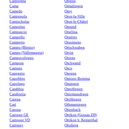
Calpiogna
Origlio
Cama
Ormalingen
Camedo
Orny
Camignolo
Oron-la-Ville
Camischolas
Oron-le-Châtel
Camorino
Orpund
Campascio
Orselina
Campello
Orsières
Camperio
Orsonnens
Campo (Blenio)
Ortschwaben
Campo (Vallemaggia)
Orvin
Campocologno
Orzens
Campora
Oschwand
Camuns
Osco
Caneggio
Osogna
Canobbio
Ospizio Bernina
Capolago
Ossingen
Carabbia
Osterfingen
Carabietta
Ostermundigen
Carena
Otelfingen
Carì
Othmarsingen
Carona
Ottenbach
Carouge GE
Ottikon (Gossau ZH)
Carrouge VD
Ottikon b. Kemptthal
Cartigny
Ottoberg