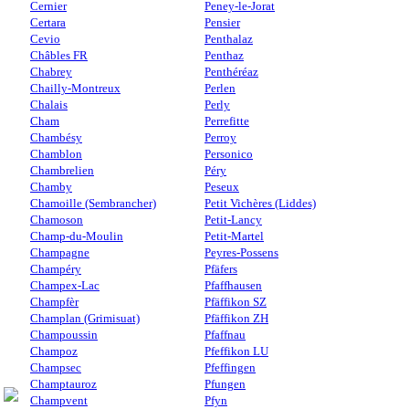
Cernier
Peney-le-Jorat
Certara
Pensier
Cevio
Penthalaz
Châbles FR
Penthaz
Chabrey
Penthéréaz
Chailly-Montreux
Perlen
Chalais
Perly
Cham
Perrefitte
Chambésy
Perroy
Chamblon
Personico
Chambrelien
Péry
Chamby
Peseux
Chamoille (Sembrancher)
Petit Vichères (Liddes)
Chamoson
Petit-Lancy
Champ-du-Moulin
Petit-Martel
Champagne
Peyres-Possens
Champéry
Pfäfers
Champex-Lac
Pfaffhausen
Champfèr
Pfäffikon SZ
Champlan (Grimisuat)
Pfäffikon ZH
Champoussin
Pfaffnau
Champoz
Pfeffikon LU
Champsec
Pfeffingen
Champtauroz
Pfungen
Champvent
Pfyn