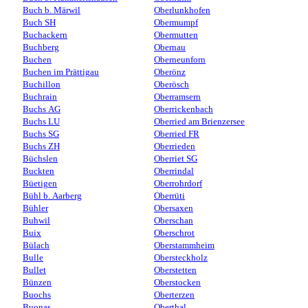
Buch b. Märwil
Oberlunkhofen
Buch SH
Obermumpf
Buchackern
Obermutten
Buchberg
Obernau
Buchen
Oberneunforn
Buchen im Prättigau
Oberönz
Buchillon
Oberösch
Buchrain
Oberramsern
Buchs AG
Oberrickenbach
Buchs LU
Oberried am Brienzersee
Buchs SG
Oberried FR
Buchs ZH
Oberrieden
Büchslen
Oberriet SG
Buckten
Oberrindal
Büetigen
Oberrohrdorf
Bühl b. Aarberg
Oberrüti
Bühler
Obersaxen
Buhwil
Oberschan
Buix
Oberschrot
Bülach
Oberstammheim
Bulle
Obersteckholz
Bullet
Oberstetten
Bünzen
Oberstocken
Buochs
Oberterzen
Buonas
Oberthal