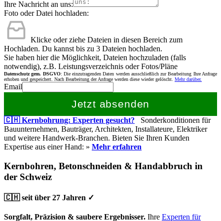
Ihre Nachricht an uns:
Foto oder Datei hochladen:
Klicke oder ziehe Dateien in diesen Bereich zum
Hochladen.
Du kannst bis zu 3 Dateien hochladen.
Sie haben hier die Möglichkeit, Dateien hochzuladen (falls
notwendig), z.B. Leistungsverzeichnis oder Fotos/Pläne
Datenschutz gem. DSGVO
: Die einzutragenden Daten werden ausschließlich zur Bearbeitung Ihre Anfrage
erhoben und gespeichert. Nach Bearbeitung der Anfrage werden diese wieder gelöscht.
Mehr darüber.
Email
Jetzt absenden
🇨🇭 Kernbohrung: Experten gesucht?
Sonderkonditionen für
Bauunternehmen, Bauträger, Architekten, Installateure, Elektriker
und weitere Handwerk-Branchen. Bieten Sie Ihren Kunden
Expertise aus einer Hand: »
Mehr erfahren
Kernbohren, Betonschneiden & Handabbruch in
der Schweiz
🇨🇭 seit über 27 Jahren ✓
Sorgfalt, Präzision & saubere Ergebnisser.
Ihre
Experten für