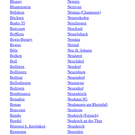
Blonay
Neggio
Blumenstein
Neirivue
Böbikon
Némiaz (Chamoson)
Böckten
Nennigkofen
Bodio TI
Nenzlingen
Boécourt
Neschwil
Bofflens
Nesselnbach
Bogis-Bossey
Nesslau
Bogno
Netstal
Bôle
Neu St. Johann
Bolken
Neuägeri
Boll
Neuchâtel
Bolligen
Neudorf
Bollingen
Neuenburg
Bollion
Neuendorf
Bollodingen
Neuenegg
Boltigen
Neuenhof
Bombinasco
Neuenkirch
Bonaduz
Neuhaus SG
Bonau
Neuhausen am Rheinfall
Boncourt
Neuheim
Bondo
Neukirch (Egnach)
Bonfol
Neukirch an der Thur
Bönigen b. Interlaken
Neunkirch
Boningen
Neuwilen