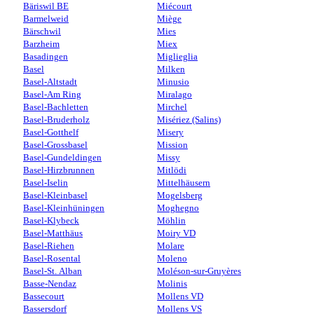
Bäriswil BE
Miécourt
Barmelweid
Miège
Bärschwil
Mies
Barzheim
Miex
Basadingen
Miglieglia
Basel
Milken
Basel-Altstadt
Minusio
Basel-Am Ring
Miralago
Basel-Bachletten
Mirchel
Basel-Bruderholz
Misériez (Salins)
Basel-Gotthelf
Misery
Basel-Grossbasel
Mission
Basel-Gundeldingen
Missy
Basel-Hirzbrunnen
Mitlödi
Basel-Iselin
Mittelhäusern
Basel-Kleinbasel
Mogelsberg
Basel-Kleinhüningen
Moghegno
Basel-Klybeck
Möhlin
Basel-Matthäus
Moiry VD
Basel-Riehen
Molare
Basel-Rosental
Moleno
Basel-St. Alban
Moléson-sur-Gruyères
Basse-Nendaz
Molinis
Bassecourt
Mollens VD
Bassersdorf
Mollens VS