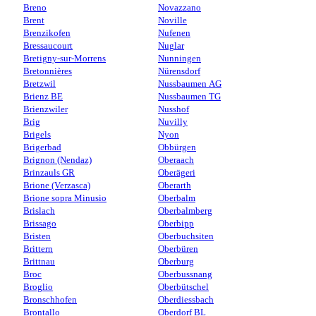
Breno
Novazzano
Brent
Noville
Brenzikofen
Nufenen
Bressaucourt
Nuglar
Bretigny-sur-Morrens
Nunningen
Bretonnières
Nürensdorf
Bretzwil
Nussbaumen AG
Brienz BE
Nussbaumen TG
Brienzwiler
Nusshof
Brig
Nuvilly
Brigels
Nyon
Brigerbad
Obbürgen
Brignon (Nendaz)
Oberaach
Brinzauls GR
Oberägeri
Brione (Verzasca)
Oberarth
Brione sopra Minusio
Oberbalm
Brislach
Oberbalmberg
Brissago
Oberbipp
Bristen
Oberbuchsiten
Brittern
Oberbüren
Brittnau
Oberburg
Broc
Oberbussnang
Broglio
Oberbütschel
Bronschhofen
Oberdiessbach
Brontallo
Oberdorf BL