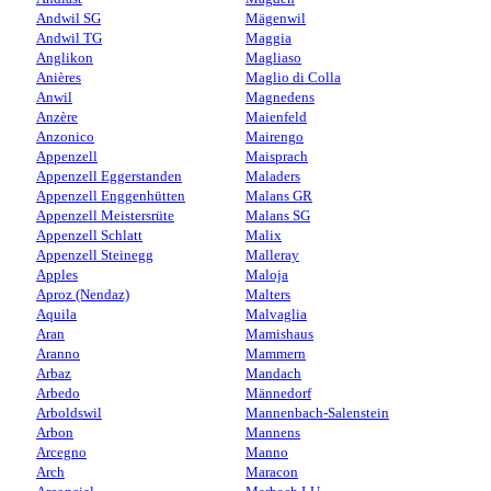
Andwil SG
Mägenwil
Andwil TG
Maggia
Anglikon
Magliaso
Anières
Maglio di Colla
Anwil
Magnedens
Anzère
Maienfeld
Anzonico
Mairengo
Appenzell
Maisprach
Appenzell Eggerstanden
Maladers
Appenzell Enggenhütten
Malans GR
Appenzell Meistersrüte
Malans SG
Appenzell Schlatt
Malix
Appenzell Steinegg
Malleray
Apples
Maloja
Aproz (Nendaz)
Malters
Aquila
Malvaglia
Aran
Mamishaus
Aranno
Mammern
Arbaz
Mandach
Arbedo
Männedorf
Arboldswil
Mannenbach-Salenstein
Arbon
Mannens
Arcegno
Manno
Arch
Maracon