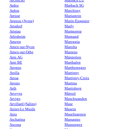
Arconciel
Marbach LU
Ardez
Marbach SG
Ardon
Marchissy
Areuse
Mariastein
Argnou (Ayent)
Marin-Epagnier
Arisdorf
Marly
Aristau
Marmorera
Arlesheim
Marnand
Arnegg
Maroggia
Arnex-sur-Nyon
Marolta
Arnex-sur-Orbe
Marsens
Arni AG
Märstetten
Arni BE
Marthalen
Arogno
Martherenges
Arolla
Martigny
Arosa
Martigny-Croix
Arosio
Martina
Arth
Martisberg
Arveyes
Märwil
Arvigo
Maschwanden
Arvillard (Salins)
Mase
Arzier-Le Muids
Masein
Arzo
Maseltrangen
Ascharina
Massagno
Ascona
Massongex