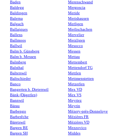
Baden
Merenschwand
Baldegg
Mergoscia
Baldingen
Meride
Balerna
Merishausen
Balgach
Merligen
Ballaigues
Merlischachen
Ballens
Mervelier
Ballmoos
Merzligen
Ballwil
Mesocco
Balm b. Günsberg
Messen
Balm b. Messen
Mettau
Balmberg
Mettembert
Balsthal
Mettendorf TG
Balterswil
Mettlen
Baltschieder
Mettmenstetten
Banco
Metzerlen
Bangerten b. Dieterswil
Mex VD
Bänk (Dägerlen)
Mex VS
Bannwil
Meyriez
Bärau
Meyrin
Barbengo
Mézery-près-Donneloye
Barberêche
Mézières FR
Bäretswil
Mézières VD
Bargen BE
Mezzovico
Bargen SH
Middes