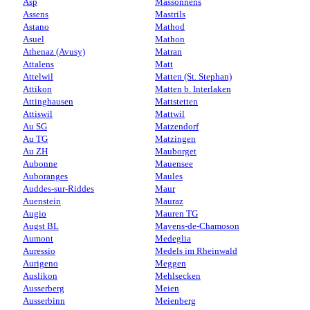
Asp
Massonnens
Assens
Mastrils
Astano
Mathod
Asuel
Mathon
Athenaz (Avusy)
Matran
Attalens
Matt
Attelwil
Matten (St. Stephan)
Attikon
Matten b. Interlaken
Attinghausen
Mattstetten
Attiswil
Mattwil
Au SG
Matzendorf
Au TG
Matzingen
Au ZH
Mauborget
Aubonne
Mauensee
Auboranges
Maules
Auddes-sur-Riddes
Maur
Auenstein
Mauraz
Augio
Mauren TG
Augst BL
Mayens-de-Chamoson
Aumont
Medeglia
Auressio
Medels im Rheinwald
Aurigeno
Meggen
Auslikon
Mehlsecken
Ausserberg
Meien
Ausserbinn
Meienberg