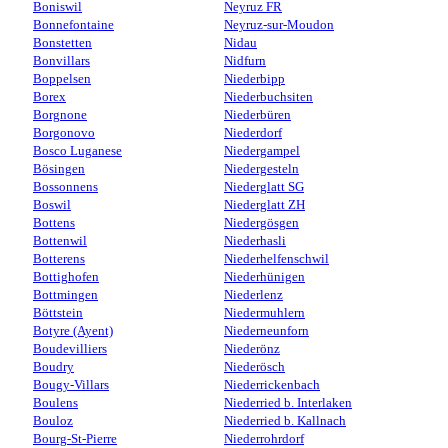
Boniswil
Neyruz FR
Bonnefontaine
Neyruz-sur-Moudon
Bonstetten
Nidau
Bonvillars
Nidfurn
Boppelsen
Niederbipp
Borex
Niederbuchsiten
Borgnone
Niederbüren
Borgonovo
Niederdorf
Bosco Luganese
Niedergampel
Bösingen
Niedergesteln
Bossonnens
Niederglatt SG
Boswil
Niederglatt ZH
Bottens
Niedergösgen
Bottenwil
Niederhasli
Botterens
Niederhelfenschwil
Bottighofen
Niederhünigen
Bottmingen
Niederlenz
Böttstein
Niedermuhlern
Botyre (Ayent)
Niederneunforn
Boudevilliers
Niederönz
Boudry
Niederösch
Bougy-Villars
Niederrickenbach
Boulens
Niederried b. Interlaken
Bouloz
Niederried b. Kallnach
Bourg-St-Pierre
Niederrohrdorf