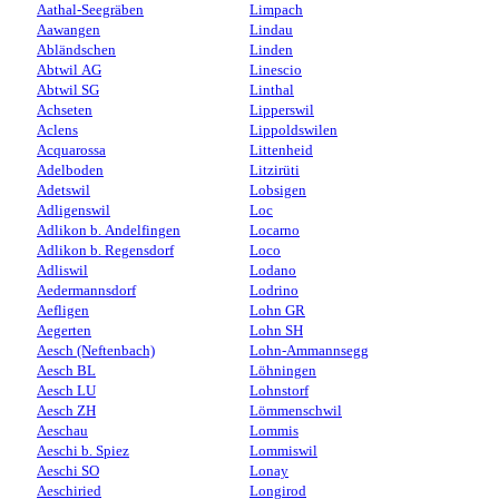
Aathal-Seegräben
Limpach
Aawangen
Lindau
Abländschen
Linden
Abtwil AG
Linescio
Abtwil SG
Linthal
Achseten
Lipperswil
Aclens
Lippoldswilen
Acquarossa
Littenheid
Adelboden
Litzirüti
Adetswil
Lobsigen
Adligenswil
Loc
Adlikon b. Andelfingen
Locarno
Adlikon b. Regensdorf
Loco
Adliswil
Lodano
Aedermannsdorf
Lodrino
Aefligen
Lohn GR
Aegerten
Lohn SH
Aesch (Neftenbach)
Lohn-Ammannsegg
Aesch BL
Löhningen
Aesch LU
Lohnstorf
Aesch ZH
Lömmenschwil
Aeschau
Lommis
Aeschi b. Spiez
Lommiswil
Aeschi SO
Lonay
Aeschiried
Longirod