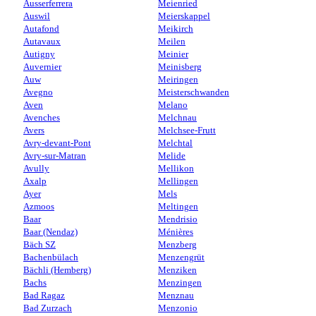
Ausserferrera
Meienried
Auswil
Meierskappel
Autafond
Meikirch
Autavaux
Meilen
Autigny
Meinier
Auvernier
Meinisberg
Auw
Meiringen
Avegno
Meisterschwanden
Aven
Melano
Avenches
Melchnau
Avers
Melchsee-Frutt
Avry-devant-Pont
Melchtal
Avry-sur-Matran
Melide
Avully
Mellikon
Axalp
Mellingen
Ayer
Mels
Azmoos
Meltingen
Baar
Mendrisio
Baar (Nendaz)
Ménières
Bäch SZ
Menzberg
Bachenbülach
Menzengrüt
Bächli (Hemberg)
Menziken
Bachs
Menzingen
Bad Ragaz
Menznau
Bad Zurzach
Menzonio