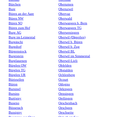
Bürchen
Oberurnen
Bure
Oberuzwil
Büren an der Aare
Obervaz
Büren NW
Oberwald
Büren SO
Oberwangen b. Bern
Büren zum Hof
Oberwangen TG
Burg AG
Oberweningen
Burg im Leimental
Oberwil (Dägerlen)
Burgäschi
Oberwil b. Büren
Burgdorf
Oberwil b. Zug
Bürgenstock
Oberwil BL
Burgistein
Oberwil im Simmental
Burglauenen
Oberwil-Lieli
Bürglen OW
Obfelden
Bürglen TG
Obstalden
Bürglen UR
Ochlenberg
Büriswilen
Ocourt
Büron
Odogno
Bursinel
Oekingen
Bursins
Oensingen
Burtigny
Oerlingen
Buseno
Oeschenbach
Büsserach
Oeschgen
Bussigny
Oeschseite