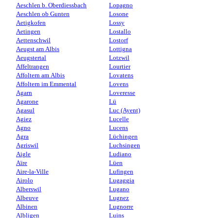
Aeschlen b. Oberdiessbach
Lopagno
Aeschlen ob Gunten
Losone
Aetigkofen
Lossy
Aetingen
Lostallo
Aettenschwil
Lostorf
Aeugst am Albis
Lottigna
Aeugstertal
Lotzwil
Affeltrangen
Lourtier
Affoltern am Albis
Lovatens
Affoltern im Emmental
Lovens
Agarn
Loveresse
Agarone
Lü
Agasul
Luc (Ayent)
Agiez
Lucelle
Agno
Lucens
Agra
Lüchingen
Agriswil
Luchsingen
Aigle
Ludiano
Aïre
Lüen
Aire-la-Ville
Lufingen
Airolo
Lugaggia
Alberswil
Lugano
Albeuve
Lugnez
Albinen
Lugnorre
Albligen
Luins