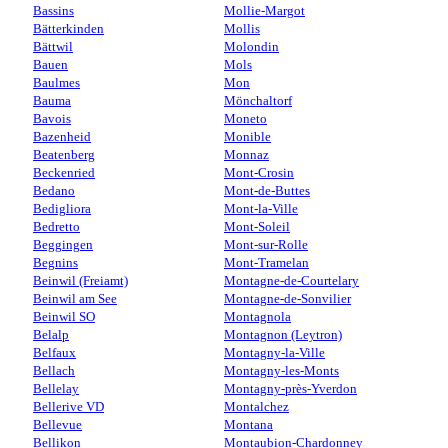
Bassins
Mollie-Margot
Bätterkinden
Mollis
Bättwil
Molondin
Bauen
Mols
Baulmes
Mon
Bauma
Mönchaltorf
Bavois
Moneto
Bazenheid
Monible
Beatenberg
Monnaz
Beckenried
Mont-Crosin
Bedano
Mont-de-Buttes
Bedigliora
Mont-la-Ville
Bedretto
Mont-Soleil
Beggingen
Mont-sur-Rolle
Begnins
Mont-Tramelan
Beinwil (Freiamt)
Montagne-de-Courtelary
Beinwil am See
Montagne-de-Sonvilier
Beinwil SO
Montagnola
Belalp
Montagnon (Leytron)
Belfaux
Montagny-la-Ville
Bellach
Montagny-les-Monts
Bellelay
Montagny-près-Yverdon
Bellerive VD
Montalchez
Bellevue
Montana
Bellikon
Montaubion-Chardonney