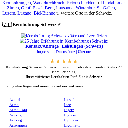
Kernbohrungen
,
Wanddurchbruch
,
Betonschneiden
u.
Handabbruch
in
Zürich
,
Genf
,
Basel
,
Bern
,
Lausanne
,
Winterthur
,
St. Gallen
,
Luzern
,
Lugano
,
Biel/Bienne
u. weitere Orte in der Schweiz.
🇨🇭 Kernbohrung Schweiz ✓
Kontakt/Anfrage
|
Leistungen (Schweiz)
Impressum |
Datenschutz |
Über uns
Kernbohrung Schweiz
: Schweizer Präzision, zufriedene Kunden & über 27
Jahre Erfahrung.
Ihr zertifizierter Kernbohren-Profi für die
Schweiz
In folgenden Regionenkönnen Sie auf uns vertrauen:
Aadorf
Liestal
Aarau
Liez
Aarau Rohr
Ligerz
Aarberg
Lignerolle
Aarburg
Lignières
Aarwangen
Ligornetto