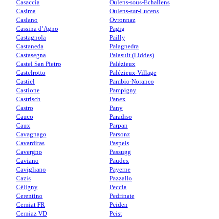
Casaccia
Oulens-sous-Echallens
Casima
Oulens-sur-Lucens
Caslano
Ovronnaz
Cassina d’Agno
Pagig
Castagnola
Pailly
Castaneda
Palagnedra
Castasegna
Palasuit (Liddes)
Castel San Pietro
Palézieux
Castelrotto
Palézieux-Village
Castiel
Pambio-Noranco
Castione
Pampigny
Castrisch
Panex
Castro
Pany
Cauco
Paradiso
Caux
Parpan
Cavagnago
Parsonz
Cavardiras
Paspels
Cavergno
Passugg
Caviano
Paudex
Cavigliano
Payerne
Cazis
Pazzallo
Céligny
Peccia
Cerentino
Pedrinate
Cerniat FR
Peiden
Cerniaz VD
Peist