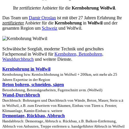
Ihr zertifizierter Anbieter für die
Kernbohrung Wolfwil
.
Das Team um
Damir Oroslan
ist mit über 27 Jahren Erfahrung Ihr
zertifizierter
Anbieter für die
Kernbohrung
in
Wolfwil
und der
gesamten Region um
Schweiz
und Wolfwil.
Schwäbische Sorgfalt, moderne Technik und geschultes
Fachpersonal
in Wolfwil für
Kernbohren, Betonbohren,
Wanddurchbruch
und weitere Dienste.
Kernbohrung in Wolfwil
Kernbohrung bzw. Kernlochbohrung in Wolfwil + 200km, seit mehr als 25
Jahren Expertise in der Region
Beton bohren, schneiden, sägen
Betonbohrung, Betonsägearbeiten, Fugenschnitt uvm. (Wolfwil)
Wand-Durchbruch
Durchbruch: Bohrungen und Durchbruch von Wände, Beton, Mauer, Stein u.ä
in Wolfwil, z.B. zum Erweitern von Räumen, Einbau von Türen u. Fenster,
Klimaanlage, Kamin-Einbau u. weitere
Demontage, Rückbau, Abbruch
Handabbruch: Demontage, Abbruch u. Rückbau, z.B. Balkon-Entfernung,
Abbruch von Anbauten, Treppe entfernen u. handgeführter Abbruch in Wolfwil