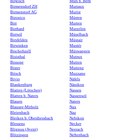
Birgisch
Muri b. Bern
Birmensdorf ZH
Muriaux
Birmenstorf AG
Murist
Bironico
Mürren
Birr
Murten
Birrhard
Murzelen
Birrwil
Müselbach
Birsfelden
Müstair
Birwinken
Mustér
Bischofszell
Müswangen
Bisisthal
Mutrux
Bissone
Mutten
Bister
Muttenz
Bitsch
Muzzano
Bivio
Näfels
Blankenburg
Nänikon
Blatten (Lötschen)
Nassen
Blatten b. Naters
Nassenwil
Blauen
Naters
Blausee-Mitholz
Nax
Bleienbach
Naz
Bleiken b. Oberdiessbach
Nebikon
Blessens
Necker
Blignou (Ayent)
Neerach
Blitzingen
Neftenbach