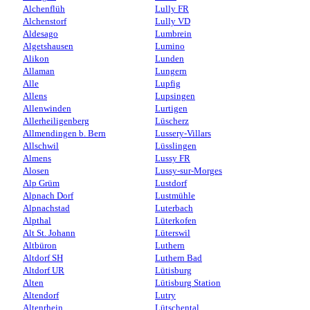
Alchenflüh
Lully FR
Alchenstorf
Lully VD
Aldesago
Lumbrein
Algetshausen
Lumino
Alikon
Lunden
Allaman
Lungern
Alle
Lupfig
Allens
Lupsingen
Allenwinden
Lurtigen
Allerheiligenberg
Lüscherz
Allmendingen b. Bern
Lussery-Villars
Allschwil
Lüsslingen
Almens
Lussy FR
Alosen
Lussy-sur-Morges
Alp Grüm
Lustdorf
Alpnach Dorf
Lustmühle
Alpnachstad
Luterbach
Alpthal
Lüterkofen
Alt St. Johann
Lüterswil
Altbüron
Luthern
Altdorf SH
Luthern Bad
Altdorf UR
Lütisburg
Alten
Lütisburg Station
Altendorf
Lutry
Altenrhein
Lütschental