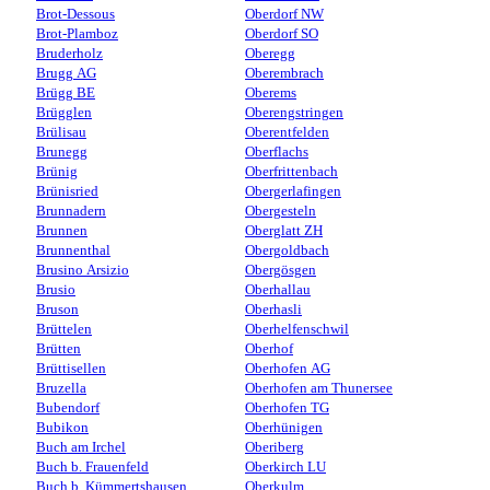
Brot-Dessous
Oberdorf NW
Brot-Plamboz
Oberdorf SO
Bruderholz
Oberegg
Brugg AG
Oberembrach
Brügg BE
Oberems
Brügglen
Oberengstringen
Brülisau
Oberentfelden
Brunegg
Oberflachs
Brünig
Oberfrittenbach
Brünisried
Obergerlafingen
Brunnadern
Obergesteln
Brunnen
Oberglatt ZH
Brunnenthal
Obergoldbach
Brusino Arsizio
Obergösgen
Brusio
Oberhallau
Bruson
Oberhasli
Brüttelen
Oberhelfenschwil
Brütten
Oberhof
Brüttisellen
Oberhofen AG
Bruzella
Oberhofen am Thunersee
Bubendorf
Oberhofen TG
Bubikon
Oberhünigen
Buch am Irchel
Oberiberg
Buch b. Frauenfeld
Oberkirch LU
Buch b. Kümmertshausen
Oberkulm