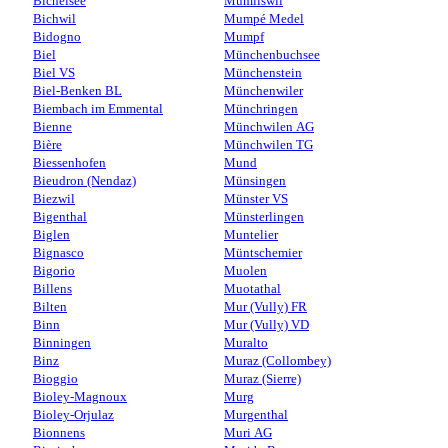
Bichelsee
Mümliswil
Bichwil
Mumpé Medel
Bidogno
Mumpf
Biel
Münchenbuchsee
Biel VS
Münchenstein
Biel-Benken BL
Münchenwiler
Biembach im Emmental
Münchringen
Bienne
Münchwilen AG
Bière
Münchwilen TG
Biessenhofen
Mund
Bieudron (Nendaz)
Münsingen
Biezwil
Münster VS
Bigenthal
Münsterlingen
Biglen
Muntelier
Bignasco
Müntschemier
Bigorio
Muolen
Billens
Muotathal
Bilten
Mur (Vully) FR
Binn
Mur (Vully) VD
Binningen
Muralto
Binz
Muraz (Collombey)
Bioggio
Muraz (Sierre)
Bioley-Magnoux
Murg
Bioley-Orjulaz
Murgenthal
Bionnens
Muri AG