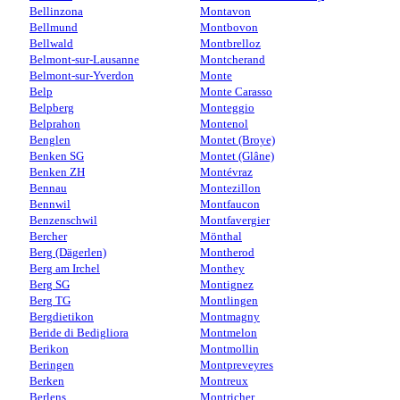
Bellinzona
Montavon
Bellmund
Montbovon
Bellwald
Montbrelloz
Belmont-sur-Lausanne
Montcherand
Belmont-sur-Yverdon
Monte
Belp
Monte Carasso
Belpberg
Monteggio
Belprahon
Montenol
Benglen
Montet (Broye)
Benken SG
Montet (Glâne)
Benken ZH
Montévraz
Bennau
Montezillon
Bennwil
Montfaucon
Benzenschwil
Montfavergier
Bercher
Mönthal
Berg (Dägerlen)
Montherod
Berg am Irchel
Monthey
Berg SG
Montignez
Berg TG
Montlingen
Bergdietikon
Montmagny
Beride di Bedigliora
Montmelon
Berikon
Montmollin
Beringen
Montpreveyres
Berken
Montreux
Berlens
Montricher