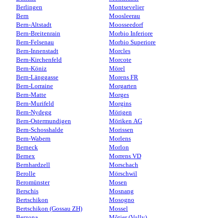
Berlingen
Montsevelier
Bern
Moosleerau
Bern-Altstadt
Moosseedorf
Bern-Breitenrain
Morbio Inferiore
Bern-Felsenau
Morbio Superiore
Bern-Innenstadt
Morcles
Bern-Kirchenfeld
Morcote
Bern-Köniz
Mörel
Bern-Länggasse
Morens FR
Bern-Lorraine
Morgarten
Bern-Matte
Morges
Bern-Murifeld
Morgins
Bern-Nydegg
Mörigen
Bern-Ostermundigen
Möriken AG
Bern-Schosshalde
Morissen
Bern-Wabern
Morlens
Berneck
Morlon
Bernex
Morrens VD
Bernhardzell
Morschach
Berolle
Mörschwil
Beromünster
Mosen
Berschis
Mosnang
Bertschikon
Mosogno
Bertschikon (Gossau ZH)
Mossel
Berzona
Môtier (Vully)