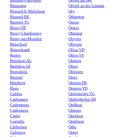
Bussigny-sur-Oron
Oetwil am See
Bussnang
Oetwil an der Limmat
Busswil b. Melchnau
Oey
Busswil BE
Oftringen
Busswil TG
Ogens
Bussy FR
Oggio
Bussy-Chardonney
Ohmstal
Bussy-sur-Moudon
Oleyres
Bütschwil
Olivone
Büttenhardt
Ollon VD
Buttes
Ollon VS
Büttikon AG
Olsberg
Buttikon SZ
Olten
Buttisholz
Oltingen
Buttwil
Onex
Bützberg
Onnens FR
Buus
Onnens VD
Cabbio
Opfershofen TG
Cademario
Opfertshofen SH
Cadempino
Opfikon
Cadenazzo
Oppens
Cadro
Oppikon
Cagiallo
Oppligen
Calfreisen
Orbe
Calonico
Orges