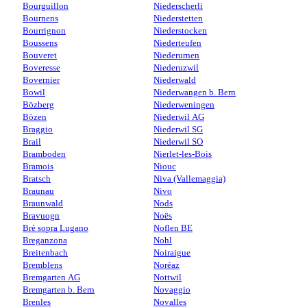
Bourguillon
Niederscherli
Bournens
Niederstetten
Bourrignon
Niederstocken
Boussens
Niederteufen
Bouveret
Niederurnen
Boveresse
Niederuzwil
Bovernier
Niederwald
Bowil
Niederwangen b. Bern
Bözberg
Niederweningen
Bözen
Niederwil AG
Braggio
Niederwil SG
Brail
Niederwil SO
Bramboden
Nierlet-les-Bois
Bramois
Niouc
Bratsch
Niva (Vallemaggia)
Braunau
Nivo
Braunwald
Nods
Bravuogn
Noës
Brè sopra Lugano
Noflen BE
Breganzona
Nohl
Breitenbach
Noiraigue
Bremblens
Noréaz
Bremgarten AG
Nottwil
Bremgarten b. Bern
Novaggio
Brenles
Novalles