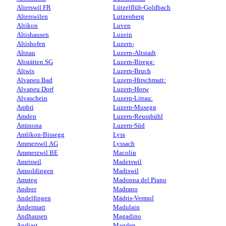
Alterswil FR
Lützelflüh-Goldbach
Alterswilen
Lutzenberg
Altikon
Luven
Altishausen
Luzein
Altishofen
Luzern-
Altnau
Luzern-Altstadt
Altstätten SG
Luzern-Biregg:
Altwis
Luzern-Bruch
Alvaneu Bad
Luzern-Hirschmatt:
Alvaneu Dorf
Luzern-Horw
Alvaschein
Luzern-Littau:
Ambrì
Luzern-Musegg
Amden
Luzern-Reussbühl
Aminona
Luzern-Süd
Amlikon-Bissegg
Lyss
Ammerswil AG
Lyssach
Ammerzwil BE
Macolin
Amriswil
Madetswil
Amsoldingen
Madiswil
Amsteg
Madonna del Piano
Andeer
Madrano
Andelfingen
Mädris-Vermol
Andermatt
Madulain
Andhausen
Magadino
Andiast
Magden